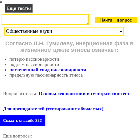
0
Еще тесты
Согласно Л.Н. Гумилеву, инерционная фаза в
жизненном цикле этноса означает:
потерю пассионарности
подъем пассионарности
постепенный спад пассионарности
предельную пассионарность этноса
Вопрос из теста:
Основы геополитики и геостратегии тест
Для преподавтелей (тестирование обучаемых)
Сказать спасибо 322
Еще вопросы: