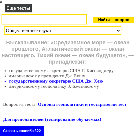
0
Еще тесты
Высказывание: «Средиземное море — океан
прошлого, Атлантический океан — океан
настоящего. Тихий океан — океан будущего», —
принадлежит:
государственному секретарю США Г. Киссинджеру
американскому президенту Дж. Бушу
государственному секретарю США Дж. Хею
американскому геополитику З. Бжезинскому
Вопрос из теста:
Основы геополитики и геостратегии тест
Для преподавтелей (тестирование обучаемых)
Сказать спасибо 322