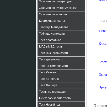
Экзамен по литературе
Экзамен по русскому языку
Экзамен по истории
Координаты карты
Еще 
Таблица Менделеева
Титан
Таблица умножения
Тест профотбор
Клима
ЦПД в МВД тесты
Тест жизнестойкости
Тест тревожности
Казах
Тест на темперамент
Тест Равена
Основ
Тест Кеттелла
Тест Люшера
Предп
Тесты по географии
Психологические тесты
Тест Новый год
Эконом