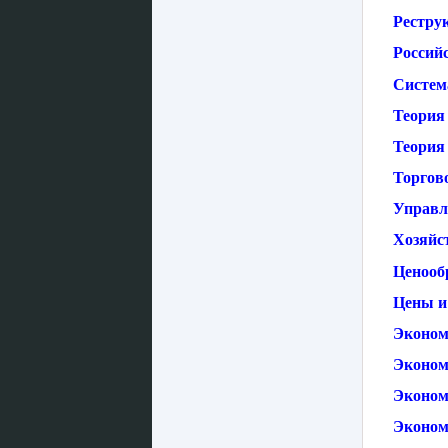
Рестру
Россий
Систем
Теория
Теория 
Торгово
Управл
Хозяйс
Ценооб
Цены и
Эконом
Эконом
Эконом
Эконом