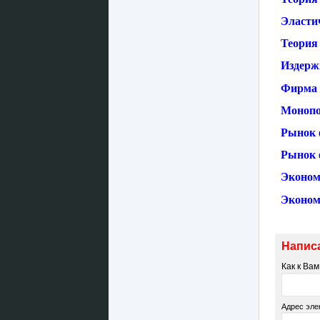
Эласти
Теория 
Издерж
Фирма 
Монопо
Рынок 
Рынок 
Эконом
Эконом
Напис
Как к Ва
Адрес эле