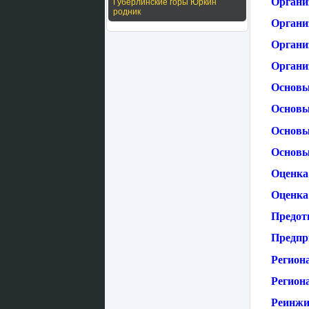
Органи
Губерлинские горы Юркин
родник
Органи
Органи
Организ
Основы
Основы
Основы
Основы
Оценка
Оценка
Предот
Предпр
Регион
Регион
Реинжи