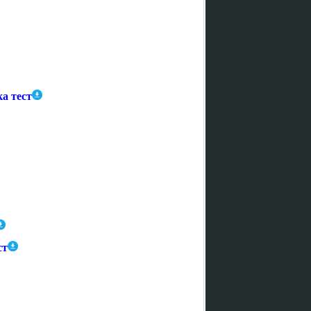
а тест
ст