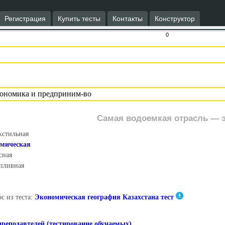
Регистрация
Купить тесты
Контакты
Конструктор
0
Самая водоемкая отрасль — э
кстильная
имическая
сная
пливная
с из теста:
Экономическая география Казахстана тест
преподавтелей (тестирование обучаемых)