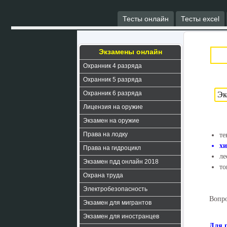
Тесты онлайн
Тесты excel
Экзамены онлайн
Охранник 4 разряда
Охранник 5 разряда
Охранник 6 разряда
Лицензия на оружие
Экзамен на оружие
Права на лодку
те
х
Права на гидроцикл
ле
Экзамен пдд онлайн 2018
то
Охрана труда
Электробезопасность
Вопро
Экзамен для мигрантов
Экзамен для иностранцев
Для 