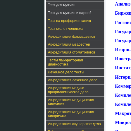
Анализ 
Тест для мужчин
Биржев
Тест для мужчин и парней
Тест на профориентацию
Гостини
Тест скелет человека
Госуда
Аккредитация фармацевтов
Госуда
Аккредитация медсестер
Игорны
Аккредитация стоматологов
Иностр
Тесты лабораторная
диагностика
Инстит
Лечебное дело тесты
Истори
Аккредитация лечебное дело
Коммер
Аккредитация медико-
профилактическое дело
Компле
Аккредитация медицинская
Компле
биохимия
Аккредитация медицинская
Макроэ
биофизика
Микроэ
Аккредитация акушерское дело