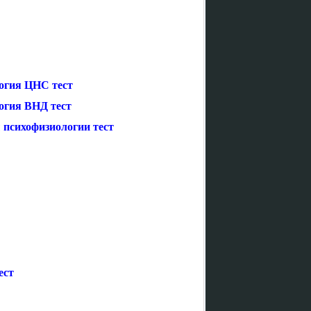
огия ЦНС тест
огия ВНД тест
 психофизиологии тест
ест