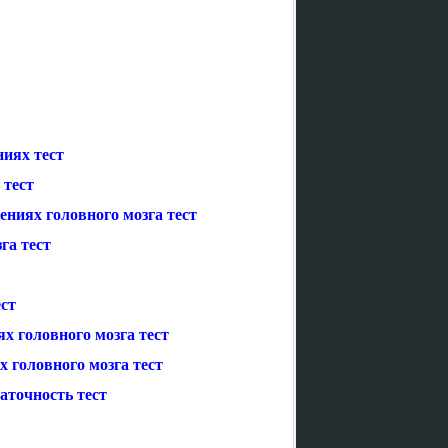
ниях тест
 тест
ниях головного мозга тест
га тест
ст
х головного мозга тест
 головного мозга тест
аточность тест