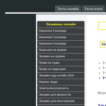
Тесты онлайн
Тесты excel
Экзамены онлайн
Охранник 4 разряда
Охранник 5 разряда
Охранник 6 разряда
Лицензия на оружие
Экзамен на оружие
Права на лодку
Т=
Т=
Права на гидроцикл
Т=
Экзамен пдд онлайн 2018
Т=
Охрана труда
Электробезопасность
Вопро
Экзамен для мигрантов
Экзамен для иностранцев
Для 