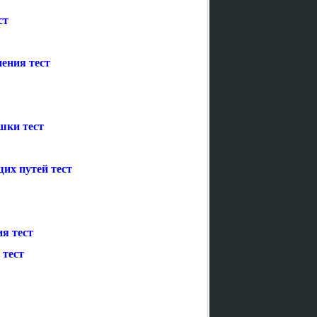
ст
нения тест
шки тест
их путей тест
я тест
 тест