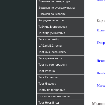
Экзамен по литературе
Экзамен по русскому языку
Экзамен по истории
Координаты карты
Еще 
Таблица Менделеева
Колич
Таблица умножения
Тест профотбор
Генер
ЦПД в МВД тесты
Тест жизнестойкости
Тест тревожности
Дезин
Тест на темперамент
Тест Равена
Наибо
Тест Кеттелла
Тест Люшера
Метод
Тесты по географии
Психологические тесты
Тест Новый год
Медици