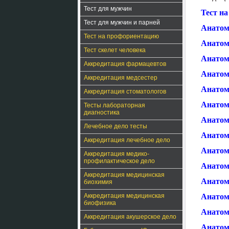
Тест для мужчин
Тест на
Тест для мужчин и парней
Анатом
Тест на профориентацию
Анатом
Тест скелет человека
Анатом
Аккредитация фармацевтов
Анатом
Аккредитация медсестер
Анатом
Аккредитация стоматологов
Анатом
Тесты лабораторная
диагностика
Анатом
Лечебное дело тесты
Анатом
Аккредитация лечебное дело
Анатом
Аккредитация медико-
профилактическое дело
Анатом
Аккредитация медицинская
Анатом
биохимия
Аккредитация медицинская
Анатом
биофизика
Анатом
Аккредитация акушерское дело
Анатом