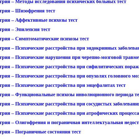
трия – Методы исследования психических больных тест
трия – Шизофрения тест
трия – Аффективные психозы тест
трия – Эпилепсия тест
трия – Симптоматические психозы тест
трия – Психические расстройства при эндокринных заболева
трия – Психические нарушения при черепно-мозговой травме
трия – Психические расстройства при сифилитических пораже
рия – Психические расстройства при опухолях головного моз
трия – Психические расстройства при энцефалитах тест
трия – Функциональные психозы инволюционного периода те
рия – Психические расстройства при сосудистых заболевания
рия – Психические расстройства при атрофических процессах
трия – Олигофрения и пограничная интеллектуальная недост
трия – Пограничные состояния тест