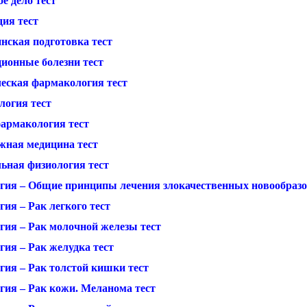
е дело тест
дия тест
нская подготовка тест
ионные болезни тест
еская фармакология тест
логия тест
армакология тест
жная медицина тест
ьная физиология тест
гия – Общие принципы лечения злокачественных новообразо
ия – Рак легкого тест
гия – Рак молочной железы тест
гия – Рак желудка тест
гия – Рак толстой кишки тест
гия – Рак кожи. Меланома тест