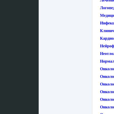
Лечебно
Логопе
Медици
Инфекц
Клинич
Кардио
Нейроф
Неотло
Нормал
Онколо
Онколог
Онколо
Онколо
Онколо
Онколо