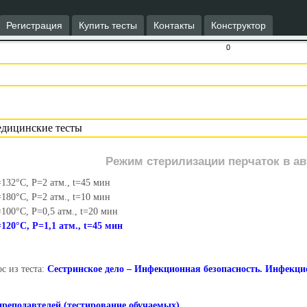
Регистрация
Купить тесты
Контакты
Конструктор
0
Режим стерилизации перчаток в а
132°C, P=2 атм., t=45 мин
180°C, P=2 атм., t=10 мин
100°C, P=0,5 атм., t=20 мин
120°C, P=1,1 атм., t=45 мин
с из теста:
Сестринское дело – Инфекционная безопасность. Инфекци
преподавтелей (тестирование обучаемых)