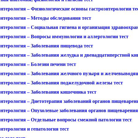
энтерология – Физиологические основы гастроэнтерологии те
энтерология – Методы обследования тест
энтерология – Социальная гигиена и организация здравоохра
энтерология – Вопросы иммунологии и аллергологии тест
энтерология – Заболевания пищевода тест
энтерология – Заболевания желудка и двенадцатиперстной ки
нтерология – Болезни печени тест
энтерология – Заболевания желчного пузыря и желчевыводящ
энтерология – Заболевания поджелудочной железы тест
энтерология – Заболевания кишечника тест
энтерология – Диетотерапия заболеваний органов пищеварени
энтерология – Опухолевые заболевания органов пищеварения
энтерология – Отдельные вопросы смежной патологии тест
нтерология и гепатология тест