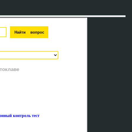
втоклаве
онный контроль тест