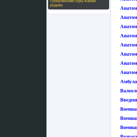
Губерлинские горы Юркин
родник
Анатом
Анатоми
Анатом
Анатом
Анатом
Анатом
Анатом
Анатом
Амбула
Валеол
Введени
Военна
Военна
Военна
Возраст