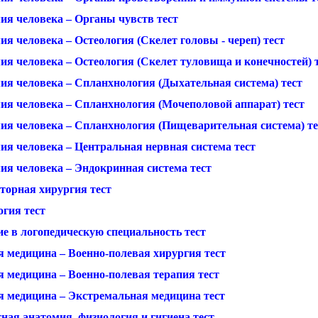
ия человека – Органы чувств тест
я человека – Остеология (Скелет головы - череп) тест
ия человека – Остеология (Скелет туловища и конечностей) 
ия человека – Спланхнология (Дыхательная система) тест
ия человека – Спланхнология (Мочеполовой аппарат) тест
ия человека – Спланхнология (Пищеварительная система) те
ия человека – Центральная нервная система тест
ия человека – Эндокринная система тест
торная хирургия тест
огия тест
е в логопедическую специальность тест
я медицина – Военно-полевая хирургия тест
я медицина – Военно-полевая терапия тест
я медицина – Экстремальная медицина тест
ная анатомия, физиология и гигиена тест