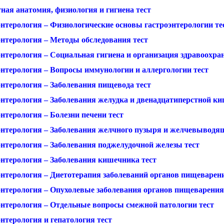
ная анатомия, физиология и гигиена тест
энтерология – Физиологические основы гастроэнтерологии те
энтерология – Методы обследования тест
энтерология – Социальная гигиена и организация здравоохра
энтерология – Вопросы иммунологии и аллергологии тест
энтерология – Заболевания пищевода тест
энтерология – Заболевания желудка и двенадцатиперстной ки
нтерология – Болезни печени тест
энтерология – Заболевания желчного пузыря и желчевыводящ
энтерология – Заболевания поджелудочной железы тест
энтерология – Заболевания кишечника тест
энтерология – Диетотерапия заболеваний органов пищеварени
энтерология – Опухолевые заболевания органов пищеварения
энтерология – Отдельные вопросы смежной патологии тест
нтерология и гепатология тест