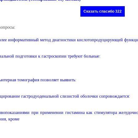
Сказать спасибо 322
вопросы:
олее информативный метод диагностики кислотопродуцирующей функци
альной подготовки к гастроскопии требуют больные:
ютерная томография позволяет выявить:
ирование гастродуоденальной слизистой оболочки сопровождается:
вопоказаниями при применении гистамина как стимулятора желудочно
ния, кроме