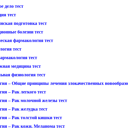
е дело тест
дия тест
нская подготовка тест
ионные болезни тест
еская фармакология тест
логия тест
армакология тест
жная медицина тест
ьная физиология тест
гия – Общие принципы лечения злокачественных новообразо
ия – Рак легкого тест
гия – Рак молочной железы тест
гия – Рак желудка тест
гия – Рак толстой кишки тест
гия – Рак кожи. Меланома тест