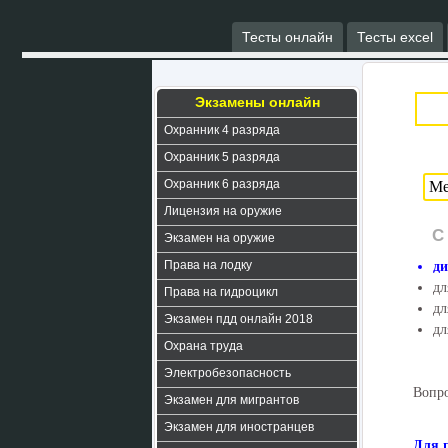
Тесты онлайн
Тесты excel
Экзамены онлайн
Охранник 4 разряда
Охранник 5 разряда
Охранник 6 разряда
Лицензия на оружие
С
Экзамен на оружие
Права на лодку
ди
дл
Права на гидроцикл
дл
Экзамен пдд онлайн 2018
дл
Охрана труда
Электробезопасность
Вопро
Экзамен для мигрантов
Экзамен для иностранцев
Для 