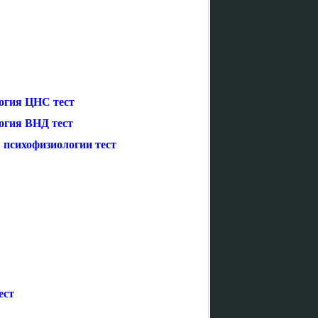
огия ЦНС тест
огия ВНД тест
 психофизиологии тест
ест