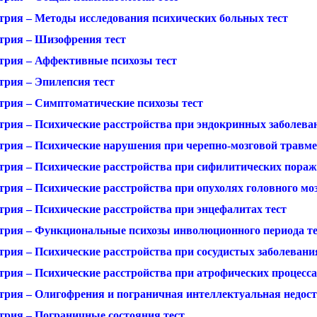
трия – Методы исследования психических больных тест
трия – Шизофрения тест
трия – Аффективные психозы тест
трия – Эпилепсия тест
трия – Симптоматические психозы тест
трия – Психические расстройства при эндокринных заболева
трия – Психические нарушения при черепно-мозговой травме
трия – Психические расстройства при сифилитических пораже
рия – Психические расстройства при опухолях головного моз
трия – Психические расстройства при энцефалитах тест
трия – Функциональные психозы инволюционного периода те
рия – Психические расстройства при сосудистых заболевания
рия – Психические расстройства при атрофических процессах
трия – Олигофрения и пограничная интеллектуальная недост
трия – Пограничные состояния тест