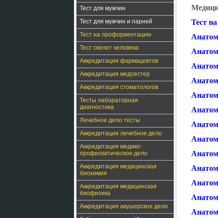
Медици
Тест для мужчин
Тест для мужчин и парней
Тест на
Тест на профориентацию
Анатом
Тест скелет человека
Анатом
Аккредитация фармацевтов
Анатом
Аккредитация медсестер
Анатом
Аккредитация стоматологов
Анатом
Тесты лабораторная
диагностика
Анатом
Лечебное дело тесты
Анатом
Аккредитация лечебное дело
Анатом
Аккредитация медико-
Анатом
профилактическое дело
Аккредитация медицинская
Анатом
биохимия
Анатом
Аккредитация медицинская
биофизика
Анатом
Аккредитация акушерское дело
Анатом