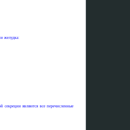
и желудка:
й секреции являются все перечисленные