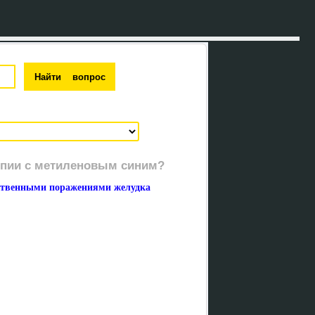
опии с метиленовым синим?
ественными поражениями желудка