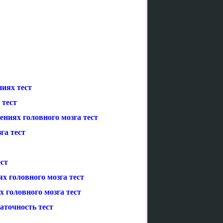
ниях тест
 тест
ниях головного мозга тест
га тест
ст
х головного мозга тест
 головного мозга тест
аточность тест