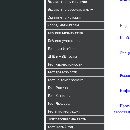
Экзамен по литературе
Экзамен по русскому языку
Экзамен по истории
Координаты карты
Еще 
Таблица Менделеева
Наиб
Таблица умножения
Тест профотбор
Специ
ЦПД в МВД тесты
Тест жизнестойкости
Тест тревожности
Компь
Тест на темперамент
Тест Равена
Инфиц
Тест Кеттелла
Тест Люшера
Проти
Тесты по географии
заболева
Психологические тесты
Тест Новый год