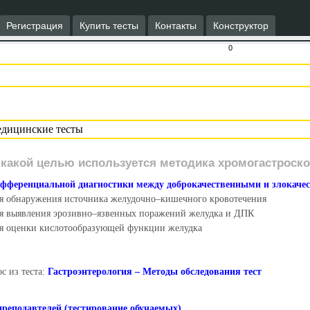
Регистрация
Купить тесты
Контакты
Конструктор
0
 какой целью используется методика хромогастроск
фференциальной диагностики между доброкачественными и злокач
я обнаружения источника желудочно–кишечного кровотечения
я выявления эрозивно–язвенных поражений желудка и ДПК
я оценки кислотообразующей функции желудка
с из теста:
Гастроэнтерология – Методы обследования тест
преподавтелей (тестирование обучаемых)