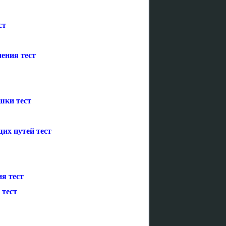
ст
нения тест
шки тест
их путей тест
я тест
 тест