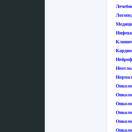
Лечебно
Логопе
Медици
Инфекц
Клинич
Кардио
Нейроф
Неотло
Нормал
Онколо
Онколог
Онколо
Онколо
Онколо
Онколо