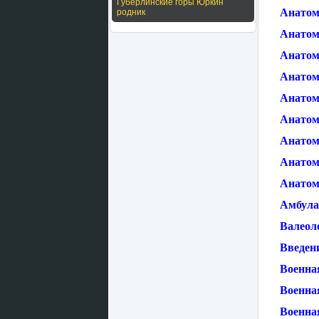
Губерлинские горы Юркин
Анатом
родник
Анатом
Анатоми
Анатом
Анатом
Анатом
Анатом
Анатом
Анатом
Амбула
Валеол
Введени
Военна
Военна
Военна