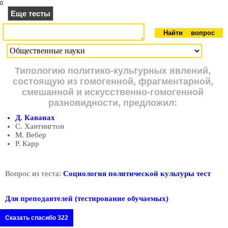
0
Еще тесты
Типологию политико-культурных явлений,
состоящую из гомогенной, фрагментарной,
смешанной и искусственно-гомогенной
разновидности, предложил:
Д. Каванах
С. Хантингтон
М. Вебер
Р. Карр
Вопрос из теста:
Социология политической культуры тест
Для преподавтелей (тестирование обучаемых)
Сказать спасибо 322