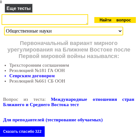
0
Еще тесты
Первоначальный вариант мирного
урегулирования на Ближнем Востоке после
Первой мировой войны назывался:
Трехсторонним соглашением
Резолюцией №181 ГА ООН
Севрским договором
Резолюцией №661 СБ ООН
Вопрос из теста:
Международные отношения стран
Ближнего и Среднего Востока тест
Для преподавтелей (тестирование обучаемых)
Сказать спасибо 322