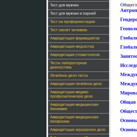
Общест
Тест для мужчин
Антроп
Тест для мужчин и парней
Гендер
Тест на профориентацию
Геопол
Тест скелет человека
Глобали
Аккредитация фармацевтов
Аккредитация медсестер
Глобал
Аккредитация стоматологов
Занятос
Тесты лабораторная
Исслед
диагностика
Междун
Лечебное дело тесты
Междун
Аккредитация лечебное дело
Аккредитация медико-
Мирова
профилактическое дело
Общая 
Аккредитация медицинская
биохимия
Общест
Аккредитация медицинская
Основы
биофизика
Основы
Аккредитация акушерское дело