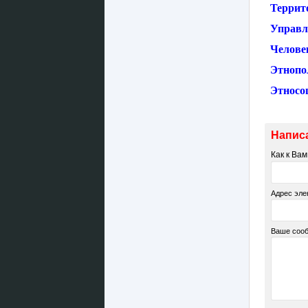
Террит
Управл
Челове
Этнопо
Этносо
Напис
Как к Ва
Адрес эле
Ваше соо