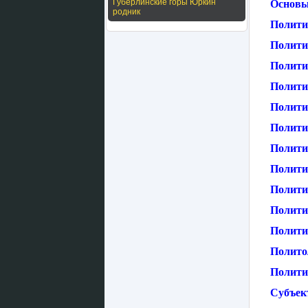
Губерлинские горы Юркин
Основы
родник
Полити
Полити
Полити
Полити
Полити
Полити
Полити
Полити
Полити
Политич
Политич
Полито
Политик
Субъек