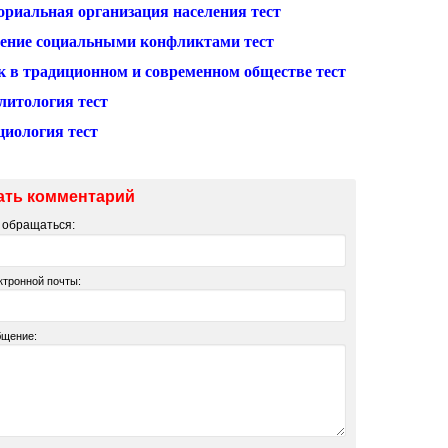
ориальная организация населения тест
ение социальными конфликтами тест
к в традиционном и современном обществе тест
литология тест
циология тест
ать комментарий
м обращаться:
ктронной почты:
бщение: