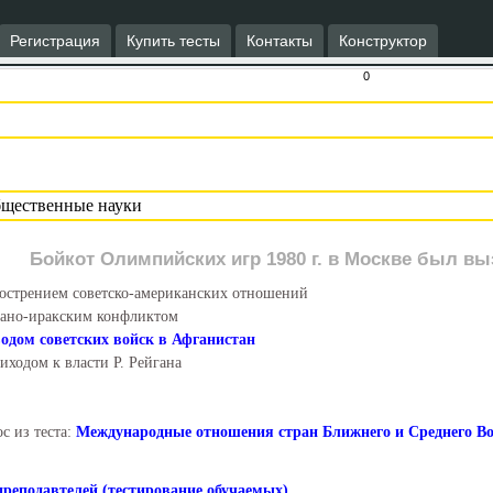
Регистрация
Купить тесты
Контакты
Конструктор
0
Бойкот Олимпийских игр 1980 г. в Москве был вы
острением советско-американских отношений
ано-иракским конфликтом
одом советских войск в Афганистан
иходом к власти Р. Рейгана
с из теста:
Международные отношения стран Ближнего и Среднего Во
преподавтелей (тестирование обучаемых)