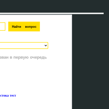
зван в первую очередь
стока тест