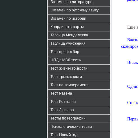
Экзамен по литературе
Экзамен по русскому языку
Экзамен по истории
Координаты карты
Еще 
Таблица Менделеева
Важн
Таблица умножения
скомпром
Тест профотбор
ЦПД в МВД тесты
Ислам
Тест жизнестойкости
Тест тревожности
Тест на темперамент
Одним
Тест Равена
Тест Кеттелла
Сплоч
Тест Люшера
Тесты по географии
Первы
Психологические тесты
Тест Новый год