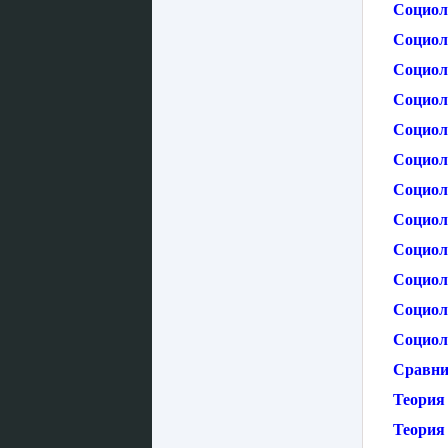
Социол
Социол
Социол
Социол
Социол
Социол
Социол
Социол
Социол
Социол
Социол
Социол
Сравни
Теория
Теория