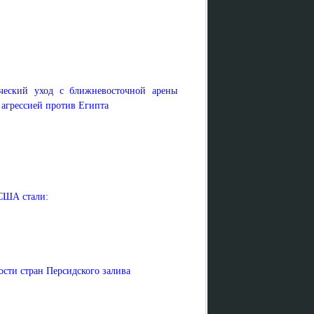
ческий уход с ближневосточной арены
 агрессией против Египта
США стали:
ости стран Персидского залива