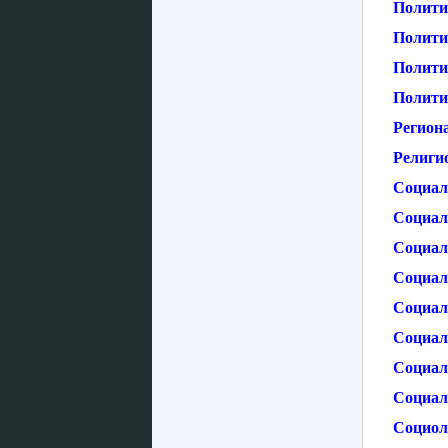
Полити
Полити
Полити
Полити
Регион
Религио
Социал
Социаль
Социал
Социал
Социаль
Социал
Социал
Социал
Социол