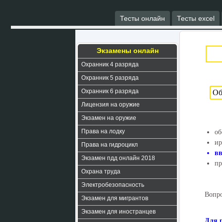
Тесты онлайн
Тесты excel
Экзамены онлайн
Охранник 4 разряда
Охранник 5 разряда
Охранник 6 разряда
Лицензия на оружие
Экзамен на оружие
Права на лодку
об
ир
Права на гидроцикл
вв
Экзамен пдд онлайн 2018
пр
Охрана труда
Электробезопасность
Вопро
Экзамен для мигрантов
Экзамен для иностранцев
Для 