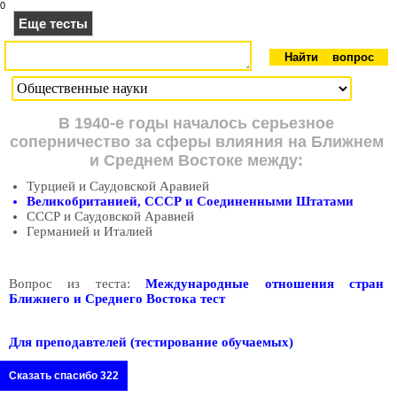
0
Еще тесты
В 1940-е годы началось серьезное
соперничество за сферы влияния на Ближнем
и Среднем Востоке между:
Турцией и Саудовской Аравией
Великобританией, СССР и Соединенными Штатами
СССР и Саудовской Аравией
Германией и Италией
Вопрос из теста:
Международные отношения стран
Ближнего и Среднего Востока тест
Для преподавтелей (тестирование обучаемых)
Сказать спасибо 322