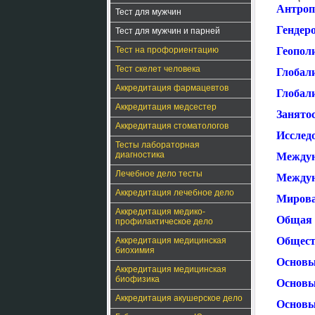
Антроп
Тест для мужчин
Гендер
Тест для мужчин и парней
Тест на профориентацию
Геопол
Тест скелет человека
Глобали
Аккредитация фармацевтов
Глобал
Аккредитация медсестер
Занятос
Аккредитация стоматологов
Исслед
Тесты лабораторная
диагностика
Междун
Лечебное дело тесты
Междун
Аккредитация лечебное дело
Мирова
Аккредитация медико-
Общая 
профилактическое дело
Общест
Аккредитация медицинская
биохимия
Основы
Аккредитация медицинская
биофизика
Основы
Аккредитация акушерское дело
Основы