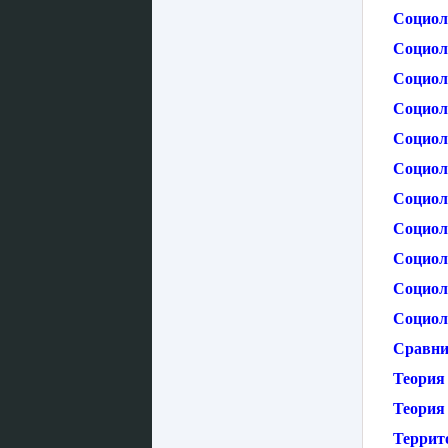
Социол
Социол
Социол
Социол
Социол
Социол
Социол
Социол
Социол
Социол
Социол
Сравни
Теория
Теория
Террит