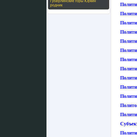
Губерлинские горы Юркин
Полити
родник
Полити
Полити
Полити
Полити
Полити
Полити
Полити
Полити
Политич
Политич
Полито
Политик
Субъек
Полити