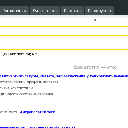
Регистрация
Купить тесты
Контакты
Конструктор
0
Соматотип — это:
звитие мускулатуры, скелета, жироотложения у конкретного челове
ихологический профиль человека
риант конституции
дицинское состояние человека
с из теста:
Антропология тест
преподавтелей (тестирование обучаемых)