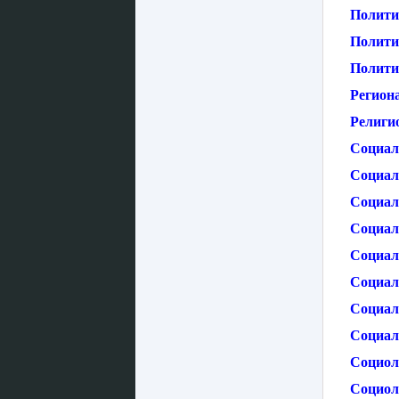
Полити
Полити
Полити
Регион
Религио
Социал
Социаль
Социал
Социал
Социаль
Социал
Социал
Социал
Социол
Социол