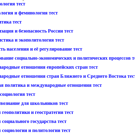
ология тест
ология и феминология тест
итика тест
зация и безопасность России тест
истика и экополитология тест
ть населения и её регулирование тест
ование социально-экономических и политических процессов т
ародные отношения европейских стран тест
ародные отношения стран Ближнего и Среднего Востока тес
я политика и международные отношения тест
социология тест
вознание для школьников тест
 геополитики и геостратегии тест
 социального государства тест
 социологии и политологии тест