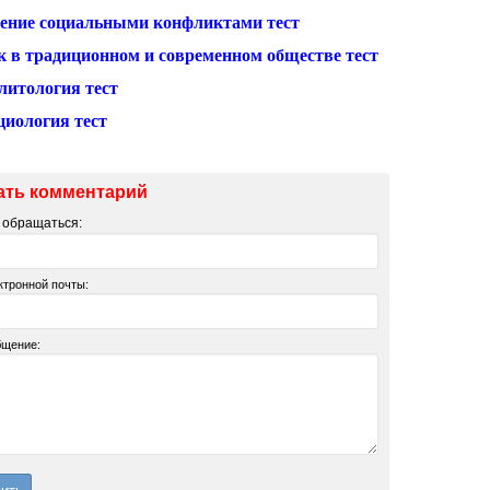
ение социальными конфликтами тест
к в традиционном и современном обществе тест
литология тест
циология тест
ать комментарий
м обращаться:
ктронной почты:
бщение: