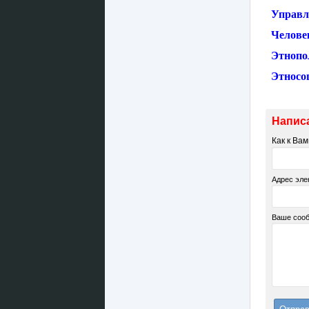
Управл
Челове
Этнопо
Этносо
Напис
Как к Ва
Адрес эле
Ваше соо