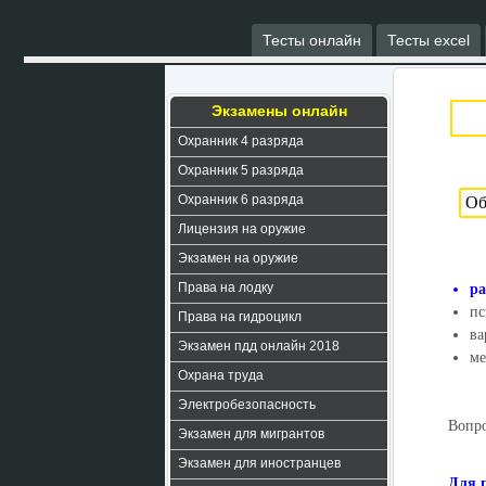
Тесты онлайн
Тесты excel
Экзамены онлайн
Охранник 4 разряда
Охранник 5 разряда
Охранник 6 разряда
Лицензия на оружие
Экзамен на оружие
Права на лодку
ра
пс
Права на гидроцикл
ва
Экзамен пдд онлайн 2018
ме
Охрана труда
Электробезопасность
Вопро
Экзамен для мигрантов
Экзамен для иностранцев
Для 