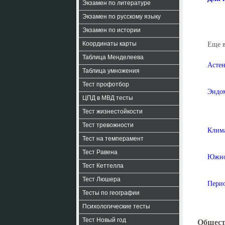
Экзамен по литературе
Экзамен по русскому языку
Экзамен по истории
Координаты карты
Еще 
Таблица Менделеева
Астен
Таблица умножения
Тест профотбор
Эндом
ЦПД в МВД тесты
Тест жизнестойкости
Тест тревожности
Клима
Тест на темперамент
Тест Равена
Южноа
Тест Кеттелла
Тест Люшера
Перио
Тесты по географии
Психологические тесты
Тест Новый год
Общест