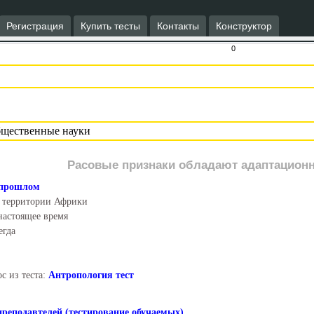
Регистрация
Купить тесты
Контакты
Конструктор
0
Расовые признаки обладают адаптацион
 прошлом
 территории Африки
настоящее время
егда
с из теста:
Антропология тест
преподавтелей (тестирование обучаемых)