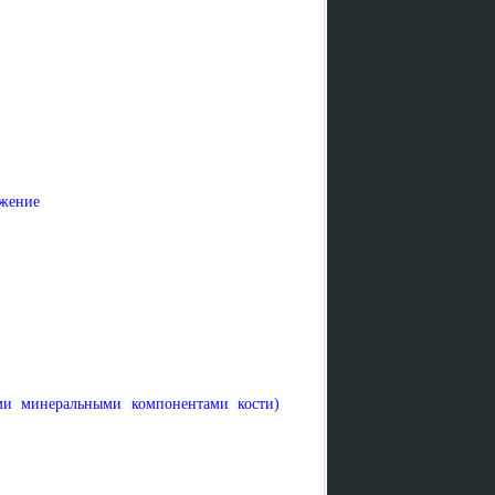
ожение
ми минеральными компонентами кости)