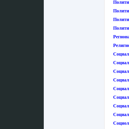
Полити
Полити
Полити
Полити
Регион
Религио
Социал
Социаль
Социал
Социал
Социаль
Социал
Социал
Социал
Социол