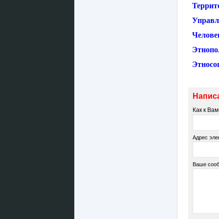
Террит
Управл
Челове
Этнопо
Этносо
Напис
Как к Ва
Адрес эле
Ваше соо