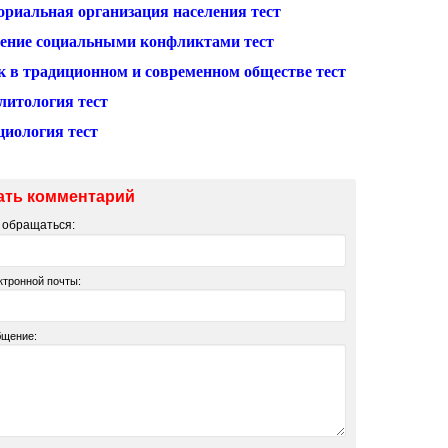
ориальная организация населения тест
ение социальными конфликтами тест
к в традиционном и современном обществе тест
литология тест
циология тест
ать комментарий
м обращаться:
ктронной почты:
бщение: