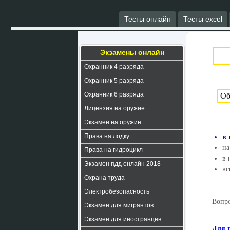
Тесты онлайн
Тесты excel
Экзамены онлайн
Охранник 4 разряда
Охранник 5 разряда
Охранник 6 разряда
Лицензия на оружие
Экзамен на оружие
Права на лодку
в
на
Права на гидроцикл
в 
Экзамен пдд онлайн 2018
вс
Охрана труда
Электробезопасность
Вопро
Экзамен для мигрантов
Экзамен для иностранцев
Для 