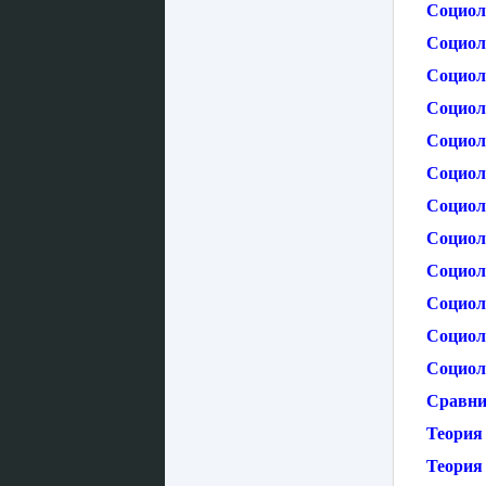
Социол
Социол
Социол
Социол
Социол
Социол
Социол
Социол
Социол
Социол
Социол
Социол
Сравни
Теория
Теория