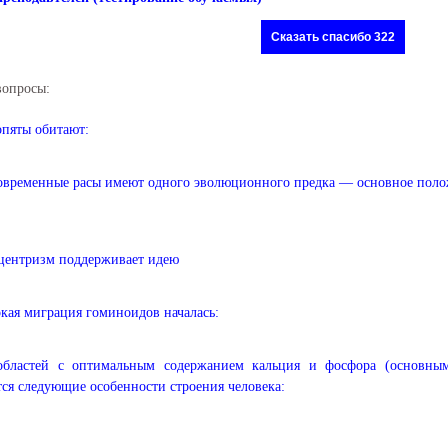
Сказать спасибо 322
вопросы:
пяты обитают:
овременные расы имеют одного эволюционного предка — основное пол
центризм поддерживает идею
ая миграция гоминоидов началась:
областей с оптимальным содержанием кальция и фосфора (основны
ся следующие особенности строения человека: