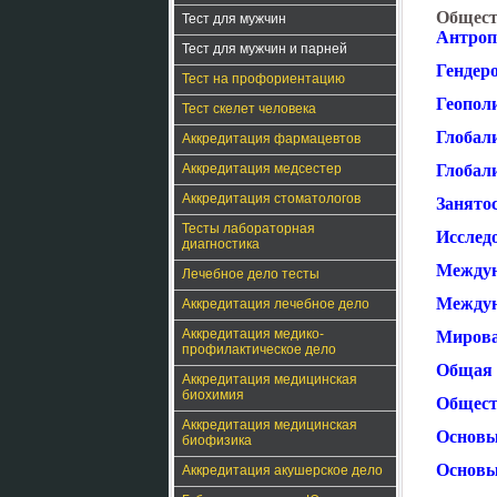
Общест
Тест для мужчин
Антроп
Тест для мужчин и парней
Гендер
Тест на профориентацию
Геопол
Тест скелет человека
Глобали
Аккредитация фармацевтов
Аккредитация медсестер
Глобал
Аккредитация стоматологов
Занятос
Тесты лабораторная
Исслед
диагностика
Междун
Лечебное дело тесты
Междун
Аккредитация лечебное дело
Аккредитация медико-
Мирова
профилактическое дело
Общая 
Аккредитация медицинская
биохимия
Общест
Аккредитация медицинская
Основы
биофизика
Основы
Аккредитация акушерское дело