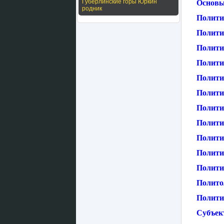
Губерлинские горы Юркин
Основы
родник
Полити
Полити
Полити
Полити
Полити
Полити
Полити
Полити
Полити
Политич
Политич
Полито
Политик
Субъек