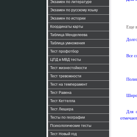
Экзамен по литературе
Экзамен по русскому языку
Экзамен по истории
Координаты карты
Еще 
Таблица Менделеева
Долго
Таблица умножения
Тест профотбор
Все с
ЦПД в МВД тесты
Тест жизнестойкости
Тест тревожности
Поли
Тест на темперамент
Тест Равена
Широк
Тест Кеттелла
Тест Люшера
Для 
Тесты по географии
отмечают
Психологические тесты
Тест Новый год