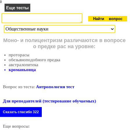
0
Еще тесты
Моно- и полицентризм различаются в вопросе
о предке рас на уровне:
проторасы
обезьяноподобного предка
австралопитека
кроманьонца
Вопрос из теста:
Антропология тест
Для преподавтелей (тестирование обучаемых)
Сказать спасибо 322
Еще вопросы: