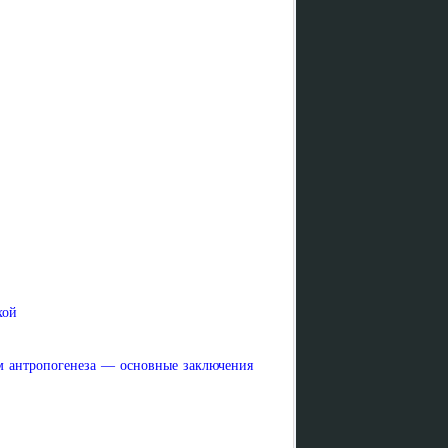
хой
м антропогенеза — основные заключения