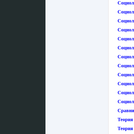
Социол
Социол
Социол
Социол
Социол
Социол
Социол
Социол
Социол
Социол
Социол
Социол
Сравни
Теория
Теория