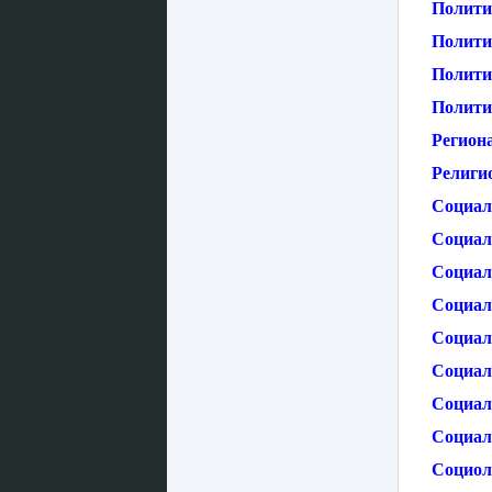
Полити
Полити
Полити
Полити
Регион
Религио
Социал
Социаль
Социал
Социал
Социаль
Социал
Социал
Социал
Социол