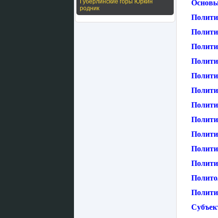
Губерлинские горы Юркин
Основы
родник
Полити
Полити
Полити
Полити
Полити
Полити
Полити
Полити
Полити
Политич
Политич
Полито
Политик
Субъек