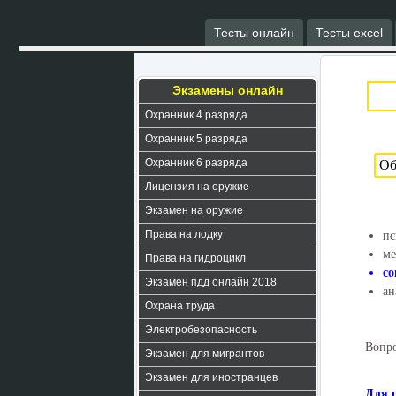
Тесты онлайн
Тесты excel
Экзамены онлайн
Охранник 4 разряда
Охранник 5 разряда
Охранник 6 разряда
Лицензия на оружие
Экзамен на оружие
Права на лодку
пс
ме
Права на гидроцикл
со
Экзамен пдд онлайн 2018
ан
Охрана труда
Электробезопасность
Вопро
Экзамен для мигрантов
Экзамен для иностранцев
Для 