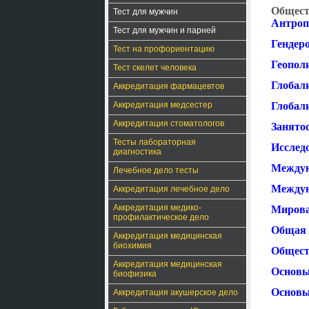
Общест
Тест для мужчин
Антроп
Тест для мужчин и парней
Гендер
Тест на профориентацию
Геопол
Тест скелет человека
Глобали
Аккредитация фармацевтов
Аккредитация медсестер
Глобал
Аккредитация стоматологов
Занятос
Тесты лабораторная
Исслед
диагностика
Междун
Лечебное дело тесты
Междун
Аккредитация лечебное дело
Аккредитация медико-
Мирова
профилактическое дело
Общая 
Аккредитация медицинская
биохимия
Общест
Аккредитация медицинская
Основы
биофизика
Основы
Аккредитация акушерское дело