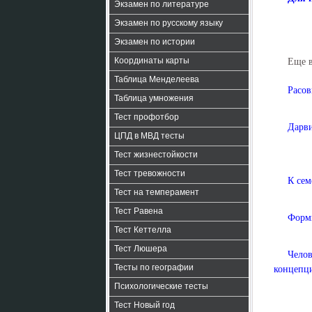
Экзамен по литературе
Экзамен по русскому языку
Экзамен по истории
Координаты карты
Еще 
Таблица Менделеева
Расов
Таблица умножения
Тест профотбор
Дарви
ЦПД в МВД тесты
Тест жизнестойкости
Тест тревожности
К сем
Тест на темперамент
Тест Равена
Форми
Тест Кеттелла
Тест Люшера
Челов
Тесты по географии
концепц
Психологические тесты
Тест Новый год