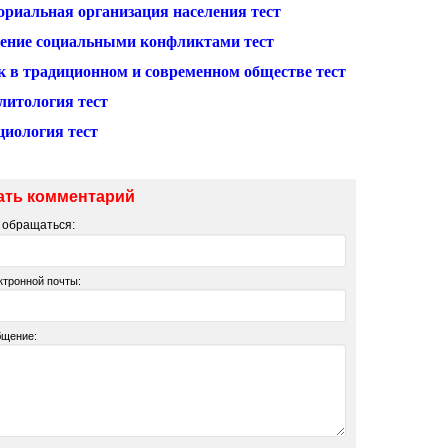
ориальная организация населения тест
ение социальными конфликтами тест
к в традиционном и современном обществе тест
литология тест
циология тест
ать комментарий
м обращаться:
ктронной почты:
бщение: