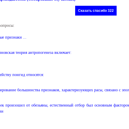
Сказать спасибо 322
вопросы:
ые признаки ...
новская теория антропогенеза включает:
ейству понгид относятся:
рование большинства признаков, характеризующих расы, связано с эпо
ек произошел от обезьяны, естественный отбор был основным факторо
ии