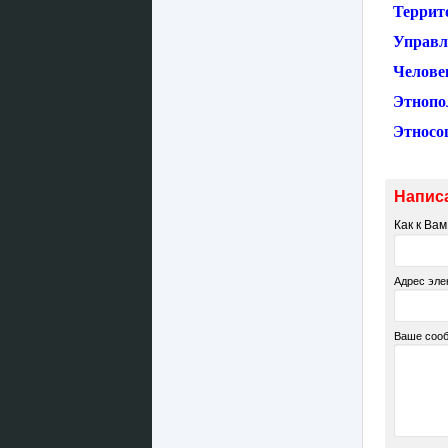
Террит
Управл
Челове
Этнопо
Этносо
Напис
Как к Ва
Адрес эле
Ваше соо