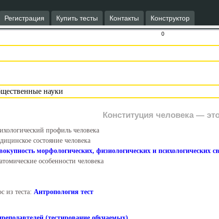
Регистрация
Купить тесты
Контакты
Конструктор
0
Конституция человека — это
ихологический профиль человека
дицинское состояние человека
вокупность морфологических, физиологических и психологических с
атомические особенности человека
с из теста:
Антропология тест
преподавтелей (тестирование обучаемых)