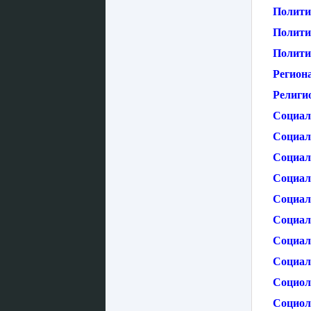
Полити
Полити
Полити
Регион
Религио
Социал
Социаль
Социал
Социал
Социаль
Социал
Социал
Социал
Социол
Социол