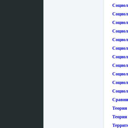
Социол
Социол
Социол
Социол
Социол
Социол
Социол
Социол
Социол
Социол
Социол
Сравни
Теория
Теория
Террит