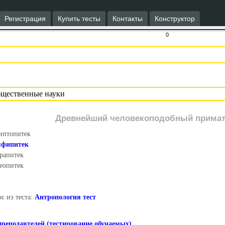
Регистрация
Купить тесты
Контакты
Конструктор
0
Древнейший человекоподобный примат
иптопитек
мфипитек
рапитек
еопитек
с из теста:
Антропология тест
преподавтелей (тестирование обучаемых)