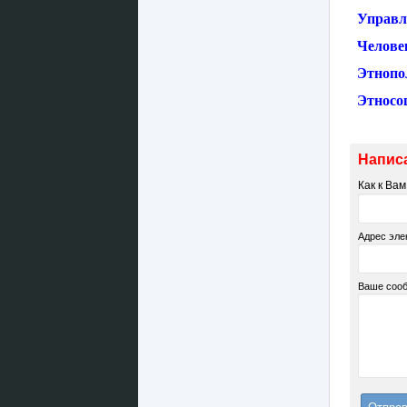
Управл
Челове
Этнопо
Этносо
Напис
Как к Ва
Адрес эле
Ваше соо