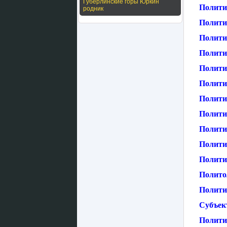
Губерлинские горы Юркин
Полити
родник
Полити
Полити
Полити
Полити
Полити
Полити
Полити
Полити
Политич
Политич
Полито
Политик
Субъек
Полити