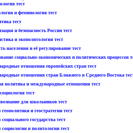
ология тест
ология и феминология тест
итика тест
зация и безопасность России тест
истика и экополитология тест
ть населения и её регулирование тест
ование социально-экономических и политических процессов т
ародные отношения европейских стран тест
ародные отношения стран Ближнего и Среднего Востока тес
я политика и международные отношения тест
социология тест
вознание для школьников тест
 геополитики и геостратегии тест
 социального государства тест
 социологии и политологии тест