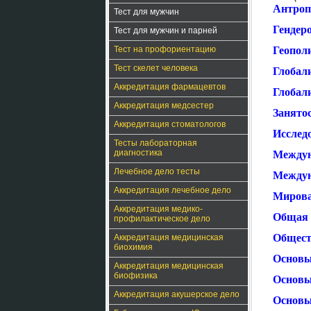
Антроп
Тест для мужчин
Гендер
Тест для мужчин и парней
Тест на профориентацию
Геопол
Тест скелет человека
Глобали
Аккредитация фармацевтов
Глобал
Аккредитация медсестер
Занятос
Аккредитация стоматологов
Исслед
Тесты лабораторная
диагностика
Междун
Лечебное дело тесты
Междун
Аккредитация лечебное дело
Мирова
Аккредитация медико-
Общая 
профилактическое дело
Общест
Аккредитация медицинская
биохимия
Основы
Аккредитация медицинская
биофизика
Основы
Аккредитация акушерское дело
Основы