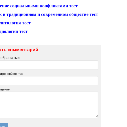
ение социальными конфликтами тест
к в традиционном и современном обществе тест
литология тест
циология тест
ать комментарий
м обращаться:
ктронной почты:
бщение: