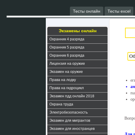
Тесты онлайн
Тесты excel
Экзамены онлайн
Охранник 4 разряда
Охранник 5 разряда
Охранник 6 разряда
Лицензия на оружие
Экзамен на оружие
Права на лодку
ег
а
Права на гидроцикл
па
Экзамен пдд онлайн 2018
ор
Охрана труда
Электробезопасность
Вопро
Экзамен для мигрантов
Экзамен для иностранцев
Для 