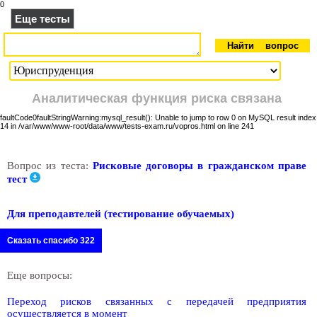
0
Еще тесты
Аналитическая функция риска связана
faultCode
0
faultString
Warning:mysql_result(): Unable to jump to row 0 on MySQL result index
14 in /var/www/www-root/data/www/tests-exam.ru/vopros.html on line 241
Вопрос из теста:
Рисковые договоры в гражданском праве
тест
Для преподавтелей (тестирование обучаемых)
Сказать спасибо 322
Еще вопросы:
Переход рисков связанных с передачей предприятия
осуществляется в момент