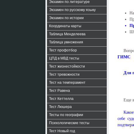
Экзамен по литературе
Экзамен по русскому языку
На
Экзамен по истории
Пр
П
Координаты карты
Ш
Таблица Менделеева
Таблица умножения
Тест профотбор
Вопр
ГИМС
ЦПД в МВД тесты
Тест жизнестойкости
Для 
Тест тревожности
Тест на темперамент
Тест Равена
Тест Кеттелла
Еще 
Тест Люшера
Какое
Тесты по географии
себе су
Психологические тесты
подтверж
Тест Новый год