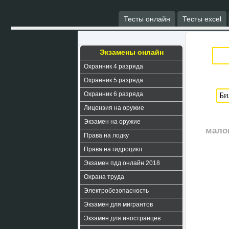
Тесты онлайн
Тесты excel
Экзамены онлайн
Охранник 4 разряда
Охранник 5 разряда
Охранник 6 разряда
Лицензия на оружие
Экзамен на оружие
мало
Права на лодку
Права на гидроцикл
Экзамен пдд онлайн 2018
Охрана труда
Электробезопасность
Экзамен для мигрантов
Экзамен для иностранцев