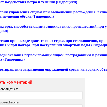
чет воздействия ветра и течения (Гидроцикл)
Теория управления судном при выполнении расхождения, вклю
выполнении обгона (Гидроцикл)
Факторы, способствующие возникновению происшествий при
цикл)
ствия при выходе двигателя из строя, при столкновении, при
ния и при пожаре, при поступлении забортной воды (Гидроци
тоды оказания первой помощи лицам, пострадавшим в различ
ах (Гидроцикл)
едотвращение загрязнения окружающей среды на водных объе
ать комментарий
м обращаться:
ктронной почты: