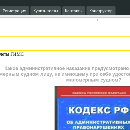
Регистрация
Купить тесты
Контакты
Конструктор
0
Какое административное наказание предусмотрено
мерным судном лицу, не имеющему при себе удостов
маломерным судном?