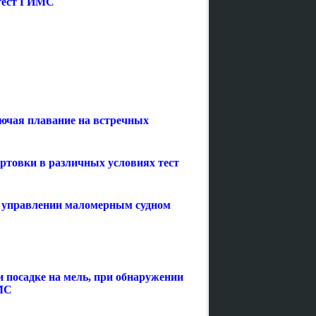
 тест ГИМС
лючая плавание на встречных
артовки в различных условиях тест
и управлении маломерным судном
и посадке на мель, при обнаружении
ИМС