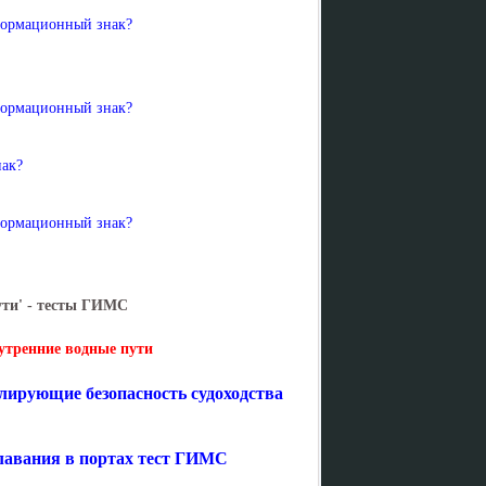
формационный знак?
формационный знак?
нак?
формационный знак?
ути' - тесты ГИМС
утренние водные пути
лирующие безопасность судоходства
лавания в портах тест ГИМС