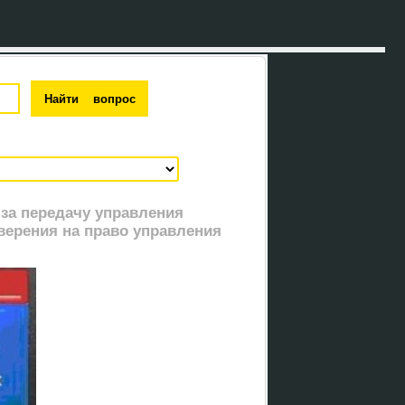
 за передачу управления
ерения на право управления