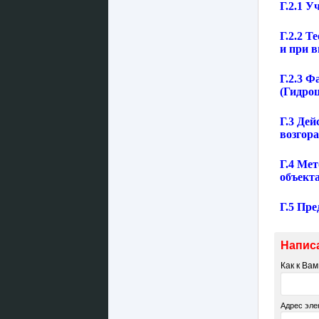
Г.2.1 У
Г.2.2 
и при 
Г.2.3 
(Гидро
Г.3 Дей
возгора
Г.4 Ме
объект
Г.5 Пр
Напис
Как к Ва
Адрес эле