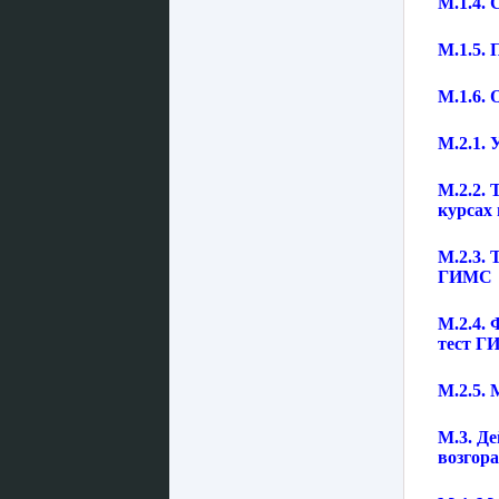
М.1.4.
М.1.5.
М.1.6.
М.2.1. 
М.2.2.
курсах
М.2.3.
ГИМС
М.2.4.
тест 
М.2.5.
М.3. Де
возгор