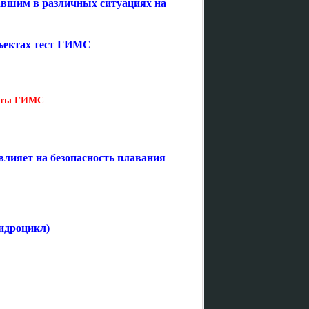
авшим в различных ситуациях на
бъектах тест ГИМС
есты ГИМС
влияет на безопасность плавания
Гидроцикл)