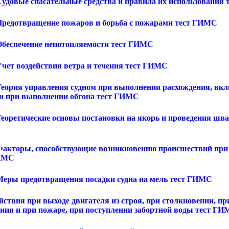
 Судовые спасательные средства и правила их использования
 Предотвращение пожаров и борьба с пожарами тест ГИМС
 Обеспечение непотопляемости тест ГИМС
Учет воздействия ветра и течения тест ГИМС
 Теория управления судном при выполнении расхождения, вк
 и при выполнении обгона тест ГИМС
 Теоретические основы постановки на якорь и проведения шв
 Факторы, способствующие возникновению происшествий пр
ГИМС
 Меры предотвращения посадки судна на мель тест ГИМС
йствия при выходе двигателя из строя, при столкновении, пр
ания и при пожаре, при поступлении забортной воды тест Г