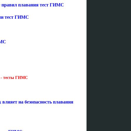
е правил плавания тест ГИМС
ими тест ГИМС
ИМС
о - тесты ГИМС
 влияет на безопасность плавания