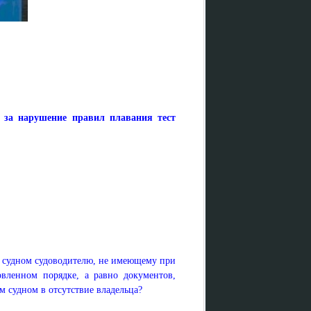
и за нарушение правил плавания тест
м судном судоводителю, не имеющему при
овленном порядке, а равно документов,
 судном в отсутствие владельца?