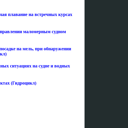
чая плавание на встречных курсах
 управлении маломерным судном
 посадке на мель, при обнаружении
кл)
ных ситуациях на судне и водных
ктах (Гидроцикл)