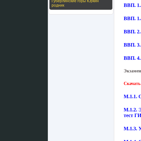
Губерлинские горы Юркин
ВВП. 1
родник
ВВП. 1
ВВП. 2
ВВП. 3
ВВП. 4
Экзамен
Скачать
М.1.1.
М.1.2.
тест 
М.1.3.