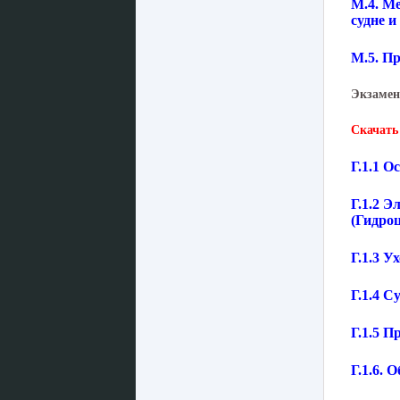
М.4. М
судне 
М.5. П
Экзамен
Скачать
Г.1.1 О
Г.1.2 
(Гидро
Г.1.3 У
Г.1.4 С
Г.1.5 
Г.1.6. 