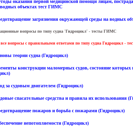
етоды оказания первой медицинской помощи лицам, пострад
и водных объектах тест ГИМС
редотвращение загрязнения окружающей среды на водных о
ационные вопросы по типу судна 'Гидроцикл' - тесты ГИМС
 все вопросы с правильными ответами по типу судна Гидроцикл - т
сновы теории судна (Гидроцикл)
Элементы конструкции маломерных судов, состояние которых 
цикл)
ход за судовым двигателем (Гидроцикл)
удовые спасательные средства и правила их использования (
Предотвращение пожаров и борьба с пожарами (Гидроцикл)
Обеспечение непотопляемости (Гидроцикл)