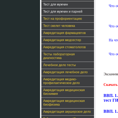
Тест для мужчин
Что о
Тест для мужчин и парней
Тест на профориентацию
Тест скелет человека
Что о
Аккредитация фармацевтов
Аккредитация медсестер
На чт
Аккредитация стоматологов
Что о
Тесты лабораторная
диагностика
Лечебное дело тесты
Аккредитация лечебное дело
Экзамен
Аккредитация медико-
профилактическое дело
Скачать
Аккредитация медицинская
биохимия
ВВП. 1
тест 
Аккредитация медицинская
биофизика
ВВП. 1
Аккредитация акушерское дело