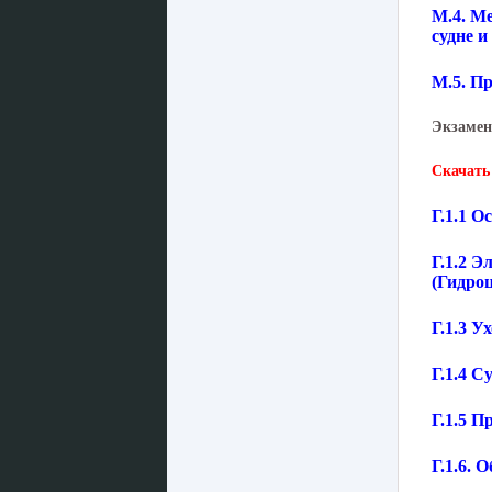
М.4. М
судне 
М.5. П
Экзамен
Скачать
Г.1.1 О
Г.1.2 
(Гидро
Г.1.3 У
Г.1.4 С
Г.1.5 
Г.1.6. 