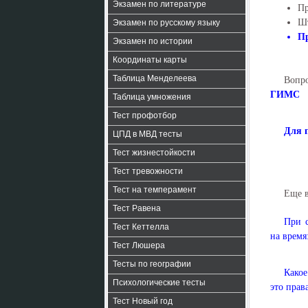
Экзамен по литературе
Пр
Ш
Экзамен по русскому языку
Пр
Экзамен по истории
Координаты карты
Таблица Менделеева
Вопр
ГИМС
Таблица умножения
Тест профотбор
Для 
ЦПД в МВД тесты
Тест жизнестойкости
Тест тревожности
Тест на темперамент
Еще 
Тест Равена
При с
Тест Кеттелла
на время
Тест Люшера
Тесты по географии
Какое
Психологические тесты
это прав
Тест Новый год