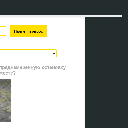
 преднамеренную остановку
месте?