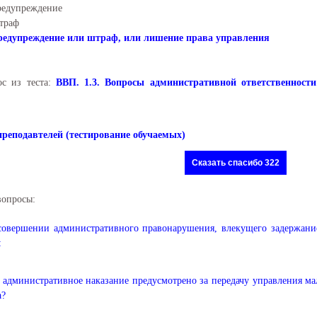
едупреждение
траф
едупреждение или штраф, или лишение права управления
ос из теста:
ВВП. 1.3. Вопросы административной ответственност
преподавтелей (тестирование обучаемых)
Сказать спасибо 322
вопросы:
овершении административного правонарушения, влекущего задержание
:
 административное наказание предусмотрено за передачу управления 
а?