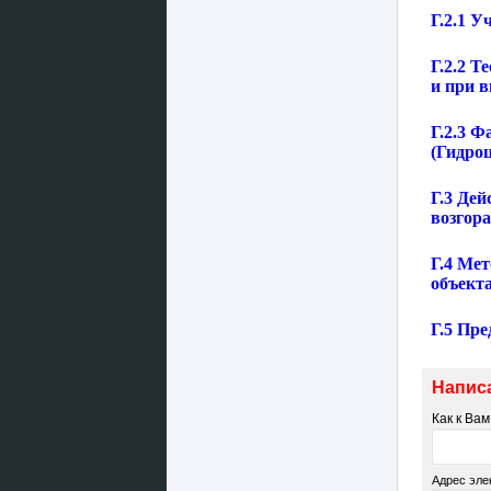
Г.2.1 У
Г.2.2 
и при 
Г.2.3 
(Гидро
Г.3 Дей
возгора
Г.4 Ме
объект
Г.5 Пр
Напис
Как к Ва
Адрес эле