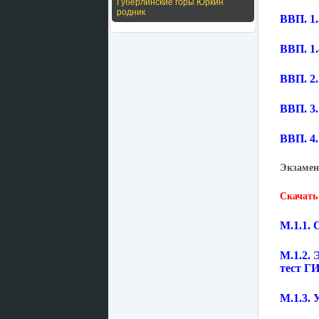
Губерлинские горы Юркин
родник
ВВП. 1
ВВП. 1
ВВП. 2
ВВП. 3
ВВП. 4
Экзамен
Скачать
М.1.1.
М.1.2.
тест 
М.1.3.