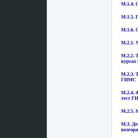
М.1.4.
М.1.5.
М.1.6.
М.2.1. 
М.2.2.
курсах
М.2.3.
ГИМС
М.2.4.
тест 
М.2.5.
М.3. Де
возгор