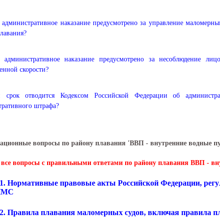
 административное наказание предусмотрено за управление маломерн
лавания?
е административное наказание предусмотрено за несоблюдение ли
енной скорости?
й срок отводится Кодексом Российской Федерации об администр
тративного штрафа?
ационные вопросы по району плавания 'ВВП - внутренние водные п
 все вопросы с правильными ответами по району плавания ВВП - вн
.1. Нормативные правовые акты Российской Федерации, регу
ГИМС
.2. Правила плавания маломерных судов, включая правила п