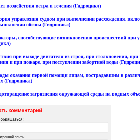
чет воздействия ветра и течения (Гидроцикл)
Теория управления судном при выполнении расхождения, вклю
выполнении обгона (Гидроцикл)
Факторы, способствующие возникновению происшествий при
цикл)
ствия при выходе двигателя из строя, при столкновении, при
ния и при пожаре, при поступлении забортной воды (Гидроци
тоды оказания первой помощи лицам, пострадавшим в различ
ах (Гидроцикл)
едотвращение загрязнения окружающей среды на водных объе
ать комментарий
м обращаться:
ктронной почты: