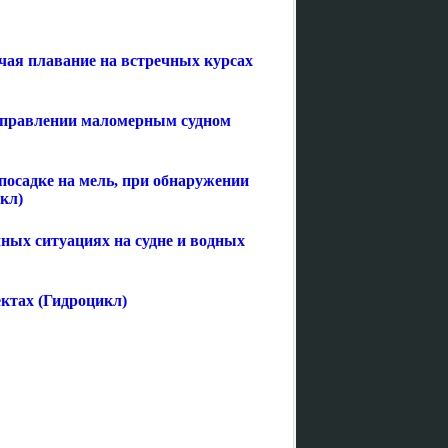
чая плавание на встречных курсах
 управлении маломерным судном
 посадке на мель, при обнаружении
кл)
ных ситуациях на судне и водных
ктах (Гидроцикл)