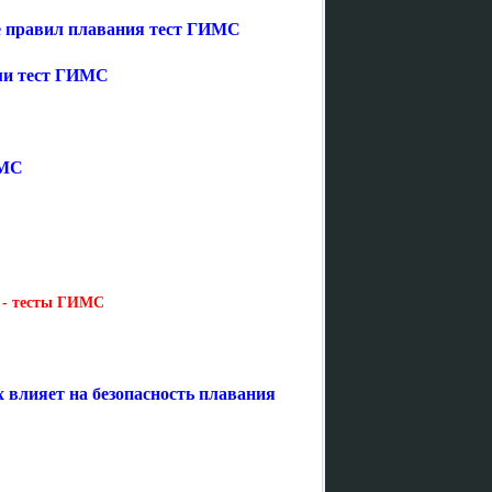
е правил плавания тест ГИМС
ими тест ГИМС
ИМС
о - тесты ГИМС
 влияет на безопасность плавания