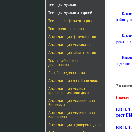
Тест для мужчин
Тест для мужчин и парней
Какое
району п
Тест на профориентацию
Тест скелет человека
Како
Аккредитация фармацевтов
установл
Аккредитация медсестер
Аккредитация стоматологов
Како
Тесты лабораторная
админис
диагностика
Лечебное дело тесты
Аккредитация лечебное дело
Экзамен
Аккредитация медико-
профилактическое дело
Скачать
Аккредитация медицинская
биохимия
ВВП. 1
Аккредитация медицинская
тест 
биофизика
Аккредитация акушерское дело
ВВП. 1