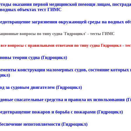
етоды оказания первой медицинской помощи лицам, пострад
и водных объектах тест ГИМС
редотвращение загрязнения окружающей среды на водных о
ационные вопросы по типу судна 'Гидроцикл' - тесты ГИМС
 все вопросы с правильными ответами по типу судна Гидроцикл - т
сновы теории судна (Гидроцикл)
Элементы конструкции маломерных судов, состояние которых 
цикл)
ход за судовым двигателем (Гидроцикл)
удовые спасательные средства и правила их использования (
Предотвращение пожаров и борьба с пожарами (Гидроцикл)
Обеспечение непотопляемости (Гидроцикл)