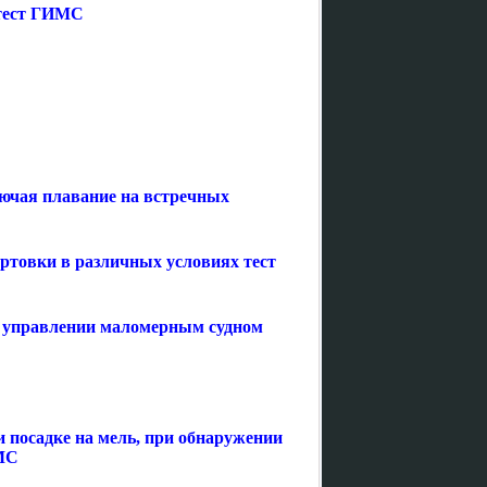
 тест ГИМС
лючая плавание на встречных
артовки в различных условиях тест
и управлении маломерным судном
и посадке на мель, при обнаружении
ИМС