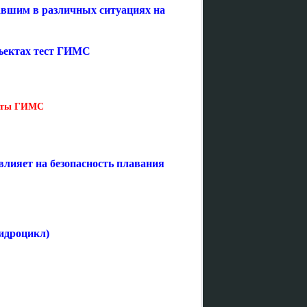
авшим в различных ситуациях на
бъектах тест ГИМС
есты ГИМС
влияет на безопасность плавания
Гидроцикл)