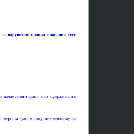
и за нарушение правил плавания тест
 маломерного судна, оно задерживается
маломерным судном лицу, не имеющему на