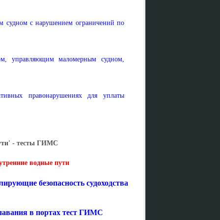
ым судном с нарушением ограничений по
цом, управляющим маломерным судном,
ативных правонарушениях для уплаты
ути' - тесты ГИМС
утренние водные пути
лирующие безопасность судоходства
лавания в портах тест ГИМС