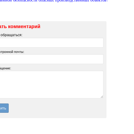
енной безопасности опасных производственных объектов?
ать комментарий
м обращаться:
ктронной почты:
бщение: