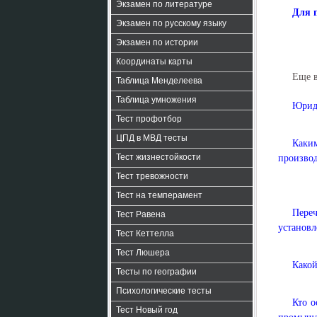
Экзамен по литературе
Для 
Экзамен по русскому языку
Экзамен по истории
Координаты карты
Еще 
Таблица Менделеева
Таблица умножения
Юриди
Тест профотбор
ЦПД в МВД тесты
Каким
Тест жизнестойкости
производ
Тест тревожности
Тест на темперамент
Пере
Тест Равена
установл
Тест Кеттелла
Тест Люшера
Какой
Тесты по географии
Психологические тесты
Кто о
Тест Новый год