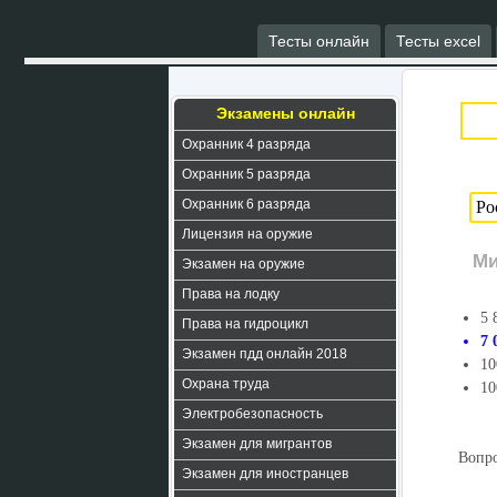
Тесты онлайн
Тесты excel
Экзамены онлайн
Охранник 4 разряда
Охранник 5 разряда
Охранник 6 разряда
Лицензия на оружие
Ми
Экзамен на оружие
Права на лодку
5 
Права на гидроцикл
7 
Экзамен пдд онлайн 2018
10
Охрана труда
10
Электробезопасность
Экзамен для мигрантов
Вопро
Экзамен для иностранцев