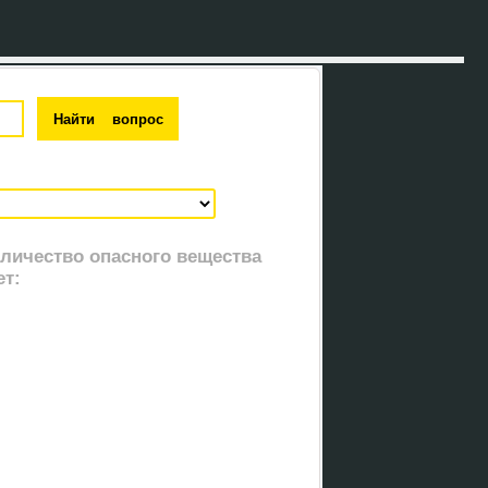
оличество опасного вещества
т: