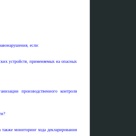
авонарушения, если:
ских устройств, применяемых на опасных
анизации производственного контроля
ти?
а также мониторинг хода декларирования