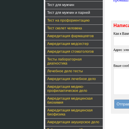
промышл
Тест для мужчин
Тест для мужчин и парней
Тест на профориентацию
Напис
Тест скелет человека
Как к Ва
Аккредитация фармацевтов
Аккредитация медсестер
Адрес эле
Аккредитация стоматологов
Тесты лабораторная
диагностика
Ваше соо
Лечебное дело тесты
Аккредитация лечебное дело
Аккредитация медико-
профилактическое дело
Аккредитация медицинская
биохимия
Аккредитация медицинская
биофизика
Аккредитация акушерское дело