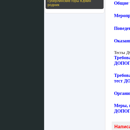
Губерлинские горы Юркин
Общие 
родник
Меропр
Поведе
Оказан
Тесты Д
Требова
ДОПО
Требов
тест Д
Органи
Меры, 
ДОПО
Напис