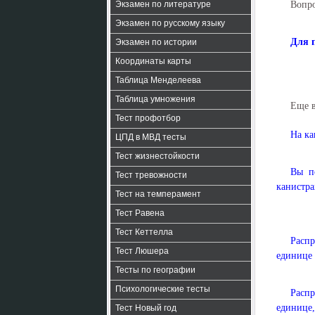
Экзамен по литературе
Вопро
Экзамен по русскому языку
Для 
Экзамен по истории
Координаты карты
Таблица Менделеева
Таблица умножения
Еще 
Тест профотбор
На ка
ЦПД в МВД тесты
Тест жизнестойкости
Вы по
Тест тревожности
канистра
Тест на темперамент
Тест Равена
Тест Кеттелла
Расп
Тест Люшера
единице 
Тесты по географии
Психологические тесты
Расп
единице,
Тест Новый год