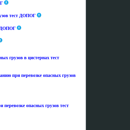
ОГ
рузов тест ДОПОГ
т ДОПОГ
ых грузов в цистернах тест
анию при перевозке опасных грузов
 перевозке опасных грузов тест