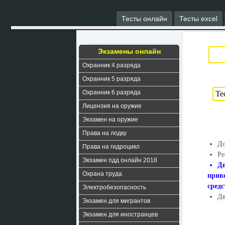
Тесты онлайн
Тесты excel
Экзамены онлайн
Охранник 4 разряда
Охранник 5 разряда
Охранник 6 разряда
Лицензия на оружие
Экзамен на оружие
Права на лодку
До
Права на гидроцикл
Ре
Экзамен пдд онлайн 2018
Дв
Охрана труда
прив
средс
Электробезопасность
Дв
Экзамен для мигрантов
Экзамен для иностранцев