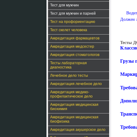
Тест для мужчин
Водит
Тест для мужчин и парней
Должен л
Тест на профориентацию
Тест скелет человека
Аккредитация фармацевтов
Тесты Д
Аккредитация медсестер
Класси
Аккредитация стоматологов
Грузы 
Тесты лабораторная
диагностика
Маркир
Лечебное дело тесты
Аккредитация лечебное дело
Требов
Аккредитация медико-
профилактическое дело
Дополн
Аккредитация медицинская
биохимия
Трансп
Аккредитация медицинская
биофизика
Требов
Аккредитация акушерское дело