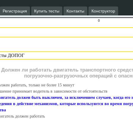
Регистрация
Купить тесты
Контакты
Конструктор
0
Должен ли работать двигатель транспортного сред
погрузочно-разгрузочных операций с опас
лжен работать, только не более 15 минут
шение принимает водитель в зависимости от обстоятельств
игатель должен быть выключен, за исключением случаев, когда его 
едения в действие механизмов, которые используются во время погр
тва
игатель должен работать