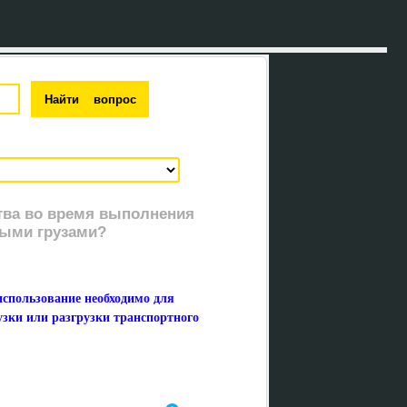
ства во время выполнения
ными грузами?
использование необходимо для
узки или разгрузки транспортного