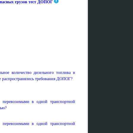
опасных грузов тест ДОПОГ
льное количество дизельного топлива в
 не распространялись требования ДОПОГ?
в, перевозимыми в одной транспортной
пью?
в, перевозимыми в одной транспортной