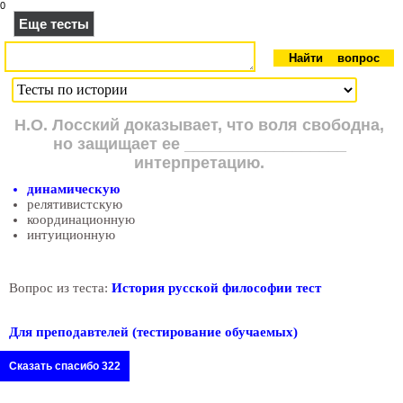
0
Еще тесты
Н.О. Лосский доказывает, что воля свободна,
но защищает ее __________________
интерпретацию.
динамическую
релятивистскую
координационную
интуиционную
Вопрос из теста:
История русской философии тест
Для преподавтелей (тестирование обучаемых)
Сказать спасибо 322