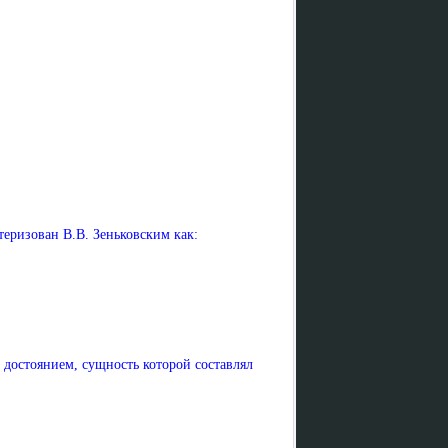
еризован В.В. Зеньковским как:
достоянием, сущность которой составлял