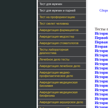
Тест для мужчин
Сборн
Тест для мужчин и парней
Тест на профориентацию
Тест скелет человека
Тесты 
Аккредитация фармацевтов
История
Аккредитация медсестер
Первоб
Первая
Аккредитация стоматологов
Вторая
Тесты лабораторная
История
диагностика
История
Истори
Лечебное дело тесты
История
Аккредитация лечебное дело
Истори
Истори
Аккредитация медико-
профилактическое дело
Истори
Истори
Аккредитация медицинская
Истори
биохимия
Истори
Аккредитация медицинская
Истори
биофизика
Истори
Аккредитация акушерское дело
Истори
Истори