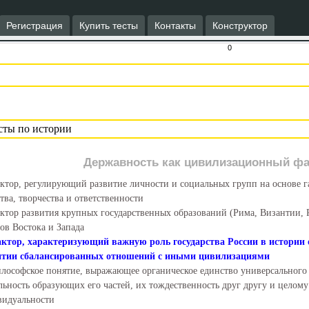
Регистрация
Купить тесты
Контакты
Конструктор
0
Державность как цивилизационный фа
ктор, регулирующий развитие личности и социальных групп на основе г
тва, творчества и ответственности
ктор развития крупных государственных образований (Рима, Византии,
ов Востока и Запада
ктор, характеризующий важную роль государства России в истории 
итии сбалансированных отношений с иными цивилизациями
лософское понятие, выражающее органическое единство универсального
льность образующих его частей, их тождественность друг другу и целом
видуальности