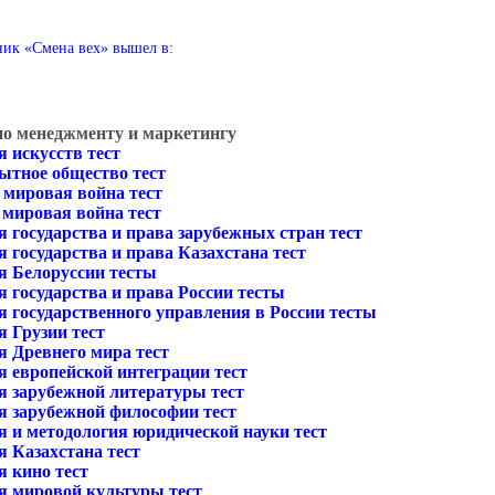
ик «Смена вех» вышел в:
по менеджменту и маркетингу
 искусств тест
ытное общество тест
 мировая война тест
 мировая война тест
 государства и права зарубежных стран тест
 государства и права Казахстана тест
я Белоруссии тесты
 государства и права России тесты
я государственного управления в России тесты
я Грузии тест
я Древнего мира тест
я европейской интеграции тест
я зарубежной литературы тест
я зарубежной философии тест
я и методология юридической науки тест
я Казахстана тест
я кино тест
я мировой культуры тест