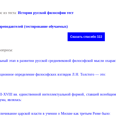
с из теста:
История русской философии тест
преподавтелей (тестирование обучаемых)
Сказать спасибо 322
вопросы:
ьный этап в развитии русской средневековой философской мысли охаракт
ционное определение философских взглядов Л.Н. Толстого — это:
I-XVIII вв. единственной интеллектуальной формой, ставшей всеобщим 
ума, являлась:
личивание царской власти в учении о Москве как третьем Риме было: