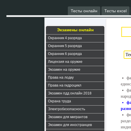
Тесты онлайн
Тесты excel
Экзамены онлайн
Охранник 4 разряда
Охранник 5 разряда
Охранник 6 разряда
Лицензия на оружие
Экзамен на оружие
Права на лодку
фа
единс
Права на гидроцикл
фа
Экзамен пдд онлайн 2018
народ
Охрана труда
фа
разв
Электробезопасность
фи
Экзамен для мигрантов
разде
Экзамен для иностранцев
инди