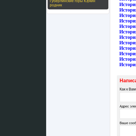
Губерлинские горы Юркин
Истори
родник
Истори
Истори
Истори
Истори
Истори
История
История
Истори
Истори
Истори
Истори
Напис
Как к Ва
Адрес эле
Ваше соо