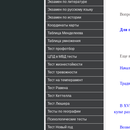
Экзамен по литературе
Экзамен по русскому языку
Вопро
Экзамен по истории
Координаты карты
Для 
Таблица Менделеева
Таблица умножения
Тест профотбор
Еще 
ЦПД в МВД тесты
Тест жизнестойкости
Начал
Тест тревожности
Тест на темперамент
Тради
Тест Равена
Тест Кеттелла
Тест Люшера
В XVI
Тесты по географии
культ раз
Психологические тесты
Тест Новый год
Возве