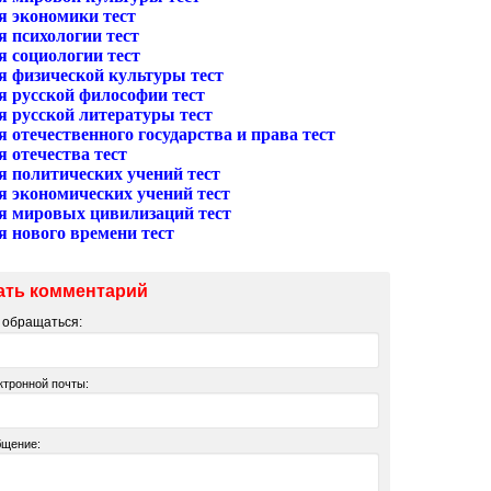
я экономики тест
я психологии тест
я социологии тест
я физической культуры тест
я русской философии тест
я русской литературы тест
 отечественного государства и права тест
 отечества тест
я политических учений тест
я экономических учений тест
я мировых цивилизаций тест
я нового времени тест
ать комментарий
м обращаться:
ктронной почты:
бщение: