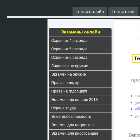
Тесты онлайн
Тесты excel
Экзамены онлайн
Охранник 4 разряда
Охранник 5 разряда
Охранник 6 разряда
Лицензия на оружие
Экзамен на оружие
пре
Права на лодку
Права на гидроцикл
па
Экзамен пдд онлайн 2018
ре
Охрана труда
о
де
Электробезопасность
Экзамен для мигрантов
Экзамен для иностранцев
Вопро