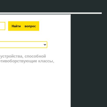
устройства, способной
отивоборствующие классы,