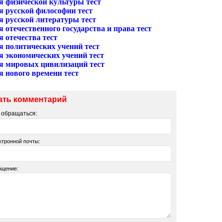
я физической культуры тест
я русской философии тест
я русской литературы тест
 отечественного государства и права тест
 отечества тест
я политических учений тест
я экономических учений тест
я мировых цивилизаций тест
я нового времени тест
ать комментарий
м обращаться:
ктронной почты:
бщение: