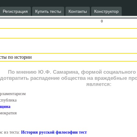
Регистрация
Купить тесты
Контакты
Конструктор
0
По мнению Ю.Ф. Самарина, формой социального 
дотвратить распадение общества на враждебные пр
является:
рламентаризм
спублика
бщина
мократия
с из теста:
История русской философии тест