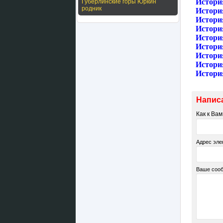
Истори
Губерлинские горы Юркин
родник
Истори
Истори
История
История
Истори
Истори
Истори
Истори
Напис
Как к Ва
Адрес эле
Ваше соо