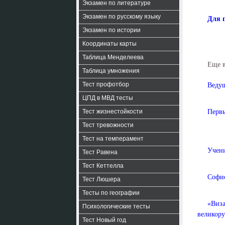
Экзамен по литературе
Экзамен по русскому языку
Для 
Экзамен по истории
Координаты карты
Таблица Менделеева
Еще 
Таблица умножения
Тест профотбор
Ведущ
ЦПД в МВД тесты
Тест жизнестойкости
Первы
Тест тревожности
Тест на темперамент
Учени
Тест Равена
Тест Кеттелла
Софио
Тест Люшера
Тесты по географии
«Виза
Психологические тесты
великору
Тест Новый год