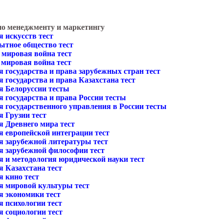
по менеджменту и маркетингу
 искусств тест
ытное общество тест
 мировая война тест
 мировая война тест
 государства и права зарубежных стран тест
 государства и права Казахстана тест
я Белоруссии тесты
 государства и права России тесты
я государственного управления в России тесты
я Грузии тест
я Древнего мира тест
я европейской интеграции тест
я зарубежной литературы тест
я зарубежной философии тест
я и методология юридической науки тест
я Казахстана тест
я кино тест
я мировой культуры тест
я экономики тест
я психологии тест
я социологии тест