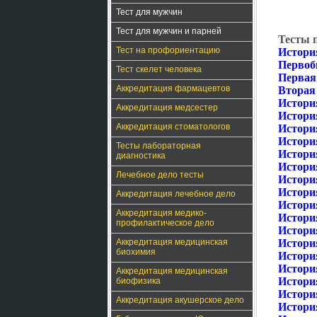
Тест для мужчин
Тест для мужчин и парней
Тесты 
Тест на профориентацию
История
Первоб
Тест скелет человека
Первая
Аккредитация фармацевтов
Вторая
История
Аккредитация медсестер
История
Аккредитация стоматологов
Истори
История
Тесты лабораторная
Истори
диагностика
Истори
Лечебное дело тесты
Истори
Истори
Аккредитация лечебное дело
Истори
Аккредитация медико-
Истори
профилактическое дело
Истори
Аккредитация медицинская
Истори
биохимия
Истори
Истори
Аккредитация медицинская
Истори
биофизика
Истори
Аккредитация акушерское дело
Истори