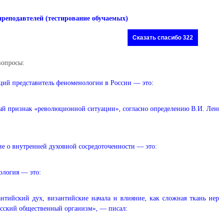
преподавтелей (тестирование обучаемых)
Сказать спасибо 322
вопросы:
ий представитель феноменологии в России — это:
й признак «революционной ситуации», согласно определению В.И. Лен
е о внутренней духовной сосредоточенности — это:
логия — это:
нтийский дух, византийские начала и влияние, как сложная ткань не
сский общественный организм», — писал: