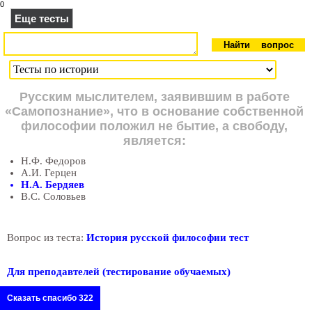
0
Еще тесты
Русским мыслителем, заявившим в работе
«Самопознание», что в основание собственной
философии положил не бытие, а свободу,
является:
Н.Ф. Федоров
А.И. Герцен
Н.А. Бердяев
В.С. Соловьев
Вопрос из теста:
История русской философии тест
Для преподавтелей (тестирование обучаемых)
Сказать спасибо 322