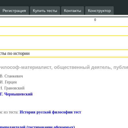
Регистрация
Купить тесты
Контакты
Конструктор
0
илософ-материалист, общественный деятель, публи
В. Станкевич
И. Герцен
Н. Грановский
.Г. Чернышевский
с из теста:
История русской философии тест
преподавтелей (тестирование обучаемых)