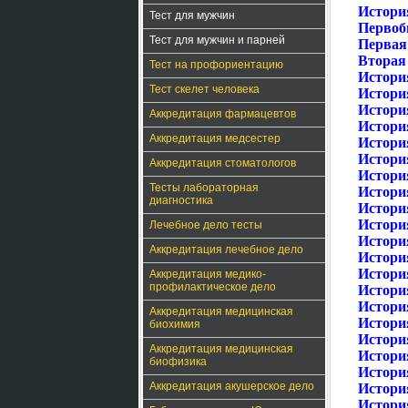
История
Тест для мужчин
Первоб
Тест для мужчин и парней
Первая
Вторая
Тест на профориентацию
История
Тест скелет человека
История
Истори
Аккредитация фармацевтов
История
Аккредитация медсестер
Истори
Истори
Аккредитация стоматологов
Истори
Тесты лабораторная
Истори
диагностика
Истори
Истори
Лечебное дело тесты
Истори
Аккредитация лечебное дело
Истори
Истори
Аккредитация медико-
профилактическое дело
Истори
Истори
Аккредитация медицинская
Истори
биохимия
Истори
Аккредитация медицинская
Истори
биофизика
Истори
Аккредитация акушерское дело
Истори
История