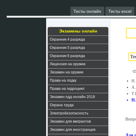
Тесты онлайн
Тесты excel
Экзамены онлайн
Охранник 4 разряда
Охранник 5 разряда
Охранник 6 разряда
Лицензия на оружие
Ф
Экзамен на оружие
Права на лодку
Н.
А.
Права на гидроцикл
Т.
Экзамен пдд онлайн 2018
Н
Охрана труда
Электробезопасность
Вопро
Экзамен для мигрантов
Экзамен для иностранцев
Для 