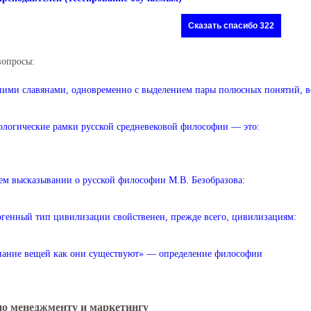
Сказать спасибо 322
вопросы:
ими славянами, одновременно с выделением пары полюсных понятий, вс
логические рамки русской средневековой философии — это:
ем высказывании о русской философии М.В. Безобразова:
генный тип цивилизации свойственен, прежде всего, цивилизациям:
ание вещей как они существуют» — определение философии
по менеджменту и маркетингу