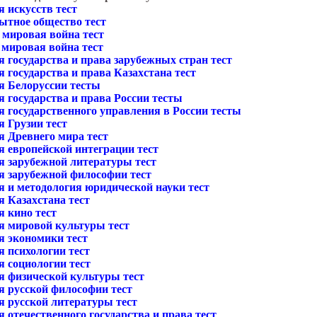
 искусств тест
ытное общество тест
 мировая война тест
 мировая война тест
 государства и права зарубежных стран тест
 государства и права Казахстана тест
я Белоруссии тесты
 государства и права России тесты
я государственного управления в России тесты
я Грузии тест
я Древнего мира тест
я европейской интеграции тест
я зарубежной литературы тест
я зарубежной философии тест
я и методология юридической науки тест
я Казахстана тест
я кино тест
я мировой культуры тест
я экономики тест
я психологии тест
я социологии тест
я физической культуры тест
я русской философии тест
я русской литературы тест
 отечественного государства и права тест