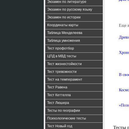
Экзамен по литературе
Экзамен по русскому языку
Экзамен по истории
Координаты карты
Еще 
Таблица Менделеева
Древн
Таблица умножения
Тест профотбор
Хроно
ЦПД в МВД тесты
Тест жизнестойкости
Тест тревожности
В сво
Тест на темперамент
Тест Равена
Космо
Тест Кеттелла
Тест Люшера
«Позн
Тесты по географии
Психологические тесты
Тест Новый год
Тесты 