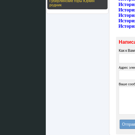
Губерлинские горы Юркин
История
родник
Истори
Истори
Истори
Истори
Напис
Как к Ва
Адрес эле
Ваше соо