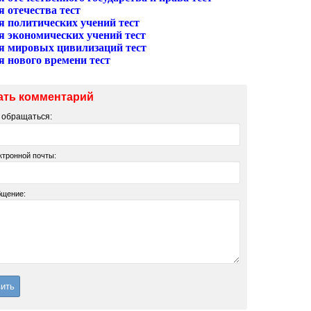
 отечества тест
я политических учений тест
я экономических учений тест
я мировых цивилизаций тест
я нового времени тест
ать комментарий
м обращаться:
ктронной почты:
бщение: