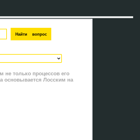
м не только процессов его
ра основывается Лосским на