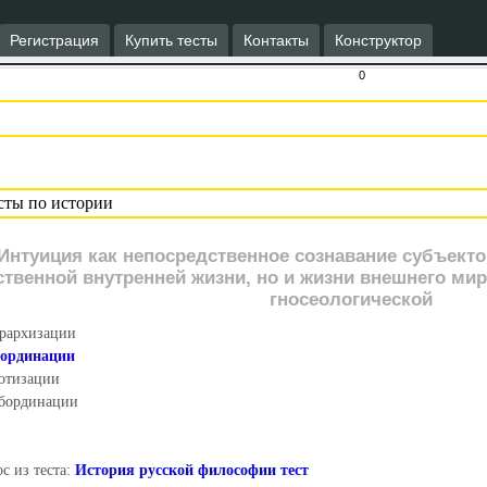
Регистрация
Купить тесты
Контакты
Конструктор
0
Интуиция как непосредственное сознавание субъекто
ственной внутренней жизни, но и жизни внешнего ми
гносеологической
рархизации
оординации
отизации
бординации
с из теста:
История русской философии тест