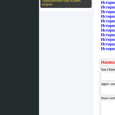
Губерлинские горы Юркин
Истори
родник
Истори
Истори
Истори
Истори
История
История
Истори
Истори
Истори
Истори
Напис
Как к Ва
Адрес эле
Ваше соо