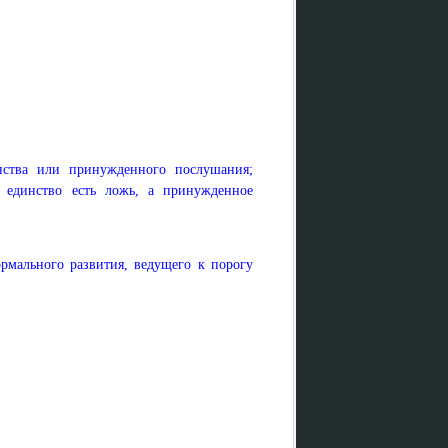
инства или принужденного послушания;
 единство есть ложь, а принужденное
рмального развития, ведущего к порогу