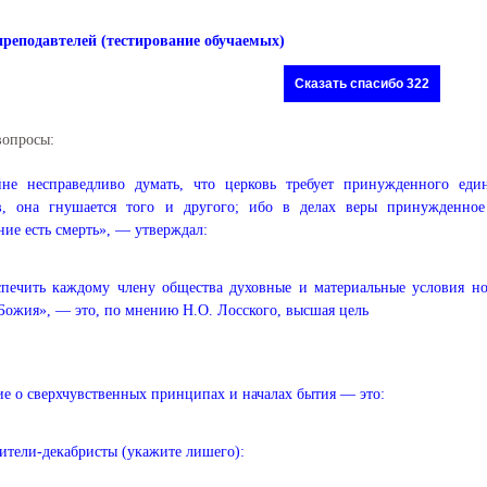
преподавтелей (тестирование обучаемых)
Сказать спасибо 322
вопросы:
йне несправедливо думать, что церковь требует принужденного ед
в, она гнушается того и другого; ибо в делах веры принужденное
ие есть смерть», — утверждал:
печить каждому члену общества духовные и материальные условия но
Божия», — это, по мнению Н.О. Лосского, высшая цель
е о сверхчувственных принципах и началах бытия — это:
тели-декабристы (укажите лишего):