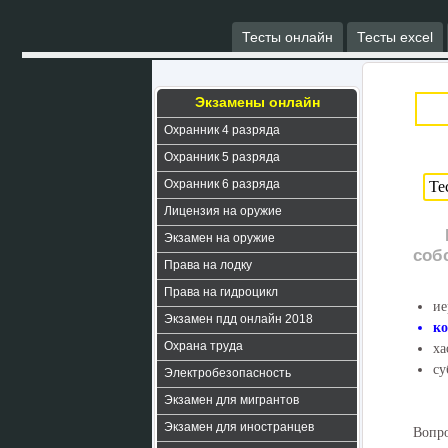
Тесты онлайн
Тесты excel
Экзамены онлайн
Охранник 4 разряда
Охранник 5 разряда
Охранник 6 разряда
Лицензия на оружие
Экзамен на оружие
соб
Права на лодку
Права на гидроцикл
ие
Экзамен пдд онлайн 2018
к
Охрана труда
ха
су
Электробезопасность
Экзамен для мигрантов
Экзамен для иностранцев
Вопро