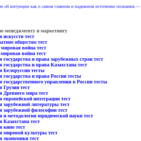
е об интуиции как о самом главном и надежном источнике познания — 
по менеджменту и маркетингу
 искусств тест
ытное общество тест
 мировая война тест
 мировая война тест
 государства и права зарубежных стран тест
 государства и права Казахстана тест
я Белоруссии тесты
 государства и права России тесты
я государственного управления в России тесты
я Грузии тест
я Древнего мира тест
я европейской интеграции тест
я зарубежной литературы тест
я зарубежной философии тест
я и методология юридической науки тест
я Казахстана тест
я кино тест
я мировой культуры тест
я экономики тест