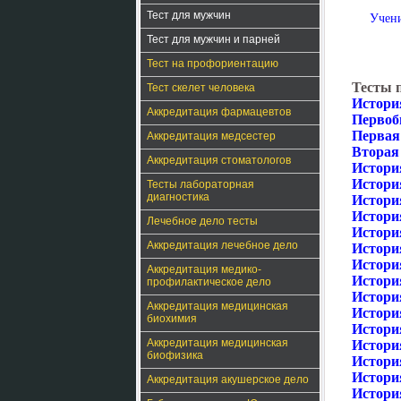
Тест для мужчин
Учени
Тест для мужчин и парней
Тест на профориентацию
Тесты 
Тест скелет человека
История
Аккредитация фармацевтов
Первоб
Первая
Аккредитация медсестер
Вторая
Аккредитация стоматологов
История
История
Тесты лабораторная
диагностика
Истори
История
Лечебное дело тесты
Истори
Аккредитация лечебное дело
Истори
Истори
Аккредитация медико-
Истори
профилактическое дело
Истори
Аккредитация медицинская
Истори
биохимия
Истори
Аккредитация медицинская
Истори
биофизика
Истори
Истори
Аккредитация акушерское дело
Истори