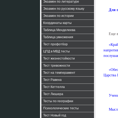
Экзамен по литературе
Экзамен по русскому языку
Для 
Экзамен по истории
Координаты карты
Таблица Менделеева
Еще 
Таблица умножения
Тест профотбор
«Кра
напроти
ЦПД в МВД тесты
послушан
Тест жизнестойкости
Тест тревожности
«Обес
Тест на темперамент
Царства 
Тест Равена
Тест Кеттелла
Тест Люшера
Учени
Тесты по географии
Психологические тесты
Мысли
Тест Новый год