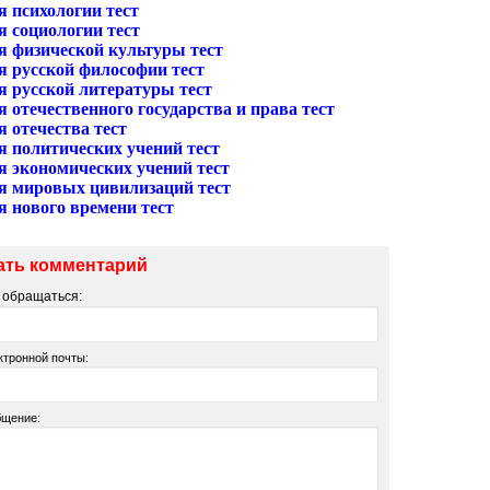
я психологии тест
я социологии тест
я физической культуры тест
я русской философии тест
я русской литературы тест
 отечественного государства и права тест
 отечества тест
я политических учений тест
я экономических учений тест
я мировых цивилизаций тест
я нового времени тест
ать комментарий
м обращаться:
ктронной почты:
бщение: