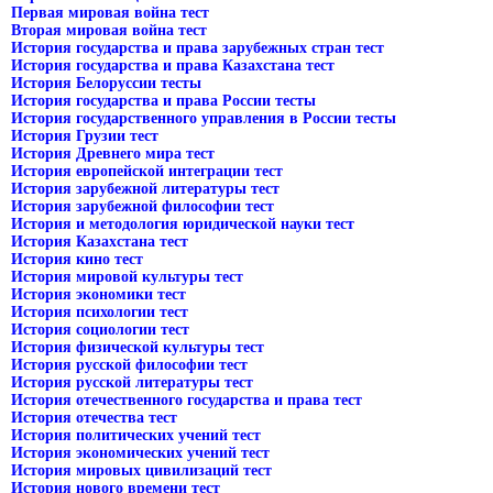
Первая мировая война тест
Вторая мировая война тест
История государства и права зарубежных стран тест
История государства и права Казахстана тест
История Белоруссии тесты
История государства и права России тесты
История государственного управления в России тесты
История Грузии тест
История Древнего мира тест
История европейской интеграции тест
История зарубежной литературы тест
История зарубежной философии тест
История и методология юридической науки тест
История Казахстана тест
История кино тест
История мировой культуры тест
История экономики тест
История психологии тест
История социологии тест
История физической культуры тест
История русской философии тест
История русской литературы тест
История отечественного государства и права тест
История отечества тест
История политических учений тест
История экономических учений тест
История мировых цивилизаций тест
История нового времени тест