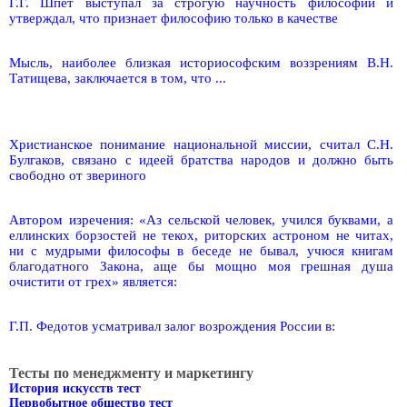
Г.Г. Шпет выступал за строгую научность философии и
утверждал, что признает философию только в качестве
Мысль, наиболее близкая историософским воззрениям В.Н.
Татищева, заключается в том, что ...
Христианское понимание национальной миссии, считал С.Н.
Булгаков, связано с идеей братства народов и должно быть
свободно от звериного
Автором изречения: «Аз сельской человек, учился буквами, а
еллинских борзостей не текох, риторских астроном не читах,
ни с мудрыми философы в беседе не бывал, учюся книгам
благодатного Закона, аще бы мощно моя грешная душа
очистити от грех» является:
Г.П. Федотов усматривал залог возрождения России в:
Тесты по менеджменту и маркетингу
История искусств тест
Первобытное общество тест