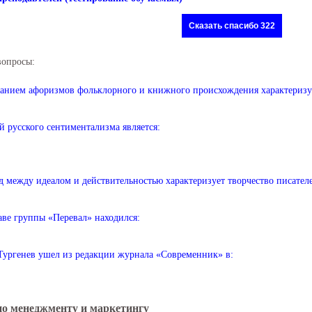
Сказать спасибо 322
вопросы:
анием афоризмов фольклорного и книжного происхождения характеризуе
й русского сентиментализма является:
д между идеалом и действительностью характеризует творчество писател
аве группы «Перевал» находился:
Тургенев ушел из редакции журнала «Современник» в:
по менеджменту и маркетингу