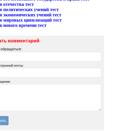
 отечества тест
я политических учений тест
я экономических учений тест
я мировых цивилизаций тест
я нового времени тест
ать комментарий
м обращаться:
ктронной почты:
бщение: