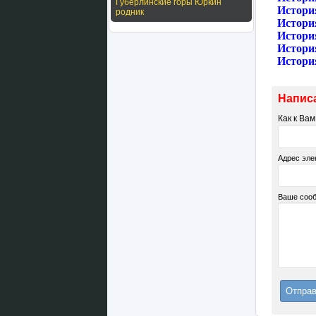
Губерлинские горы Юркин
История
родник
Истори
Истори
Истори
Истори
Напис
Как к Ва
Адрес эле
Ваше соо