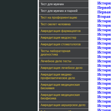
История
Тест для мужчин
Первоб
Тест для мужчин и парней
Первая
Вторая
Тест на профориентацию
История
Тест скелет человека
История
Истори
Аккредитация фармацевтов
История
Аккредитация медсестер
Истори
Истори
Аккредитация стоматологов
Истори
Тесты лабораторная
Истори
диагностика
Истори
Истори
Лечебное дело тесты
Истори
Аккредитация лечебное дело
Истори
Истори
Аккредитация медико-
профилактическое дело
Истори
Истори
Аккредитация медицинская
Истори
биохимия
Истори
Аккредитация медицинская
Истори
биофизика
Истори
Аккредитация акушерское дело
Истори
История