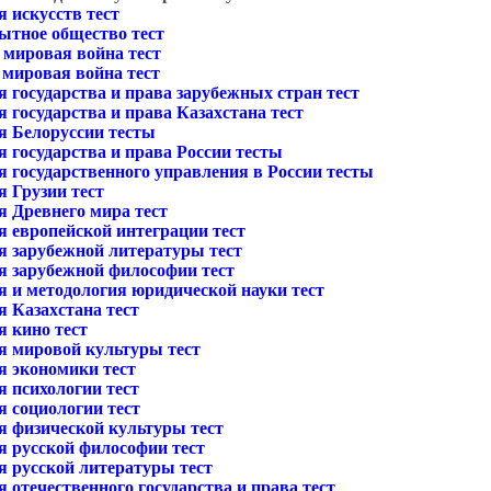
 искусств тест
ытное общество тест
 мировая война тест
 мировая война тест
 государства и права зарубежных стран тест
 государства и права Казахстана тест
я Белоруссии тесты
 государства и права России тесты
я государственного управления в России тесты
я Грузии тест
я Древнего мира тест
я европейской интеграции тест
я зарубежной литературы тест
я зарубежной философии тест
я и методология юридической науки тест
я Казахстана тест
я кино тест
я мировой культуры тест
я экономики тест
я психологии тест
я социологии тест
я физической культуры тест
я русской философии тест
я русской литературы тест
 отечественного государства и права тест