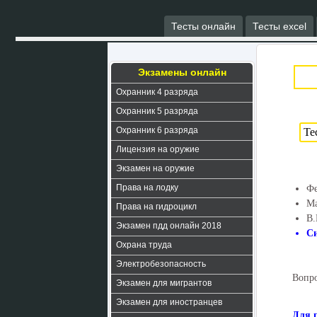
Тесты онлайн
Тесты excel
Экзамены онлайн
Охранник 4 разряда
Охранник 5 разряда
Охранник 6 разряда
Лицензия на оружие
Экзамен на оружие
Права на лодку
Фе
Ма
Права на гидроцикл
В.
Экзамен пдд онлайн 2018
С
Охрана труда
Электробезопасность
Вопро
Экзамен для мигрантов
Экзамен для иностранцев
Для 