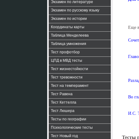
Экзамен по литературе
Экзамен по русскому языку
Экзамен по истории
Координаты карты
Еще 
Таблица Менделеева
Сочет
Таблица умножения
Тест профотбор
Главо
ЦПД в МВД тесты
Тест жизнестойкости
Тест тревожности
Разла
Тест на темперамент
Тест Равена
Во гл
Тест Кеттелла
Тест Люшера
И.С. 
Тесты по географии
Психологические тесты
Тест Новый год
Тесты 