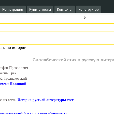
Регистрация
Купить тесты
Контакты
Конструктор
0
Силлабический стих в русскую литера
офан Прокопович
ксим Грек
К. Тредиаковский
имеон Полоцкий
с из теста:
История русской литературы тест
преподавтелей (тестирование обучаемых)