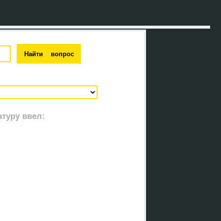
туру ввел: