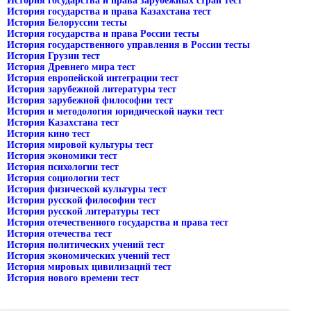
История государства и права зарубежных стран тест
История государства и права Казахстана тест
История Белоруссии тесты
История государства и права России тесты
История государственного управления в России тесты
История Грузии тест
История Древнего мира тест
История европейской интеграции тест
История зарубежной литературы тест
История зарубежной философии тест
История и методология юридической науки тест
История Казахстана тест
История кино тест
История мировой культуры тест
История экономики тест
История психологии тест
История социологии тест
История физической культуры тест
История русской философии тест
История русской литературы тест
История отечественного государства и права тест
История отечества тест
История политических учений тест
История экономических учений тест
История мировых цивилизаций тест
История нового времени тест