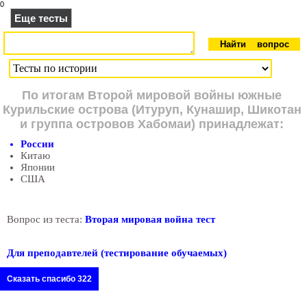
0
Еще тесты
По итогам Второй мировой войны южные
Курильские острова (Итуруп, Кунашир, Шикотан
и группа островов Хабомаи) принадлежат:
России
Китаю
Японии
США
Вопрос из теста:
Вторая мировая война тест
Для преподавтелей (тестирование обучаемых)
Сказать спасибо 322