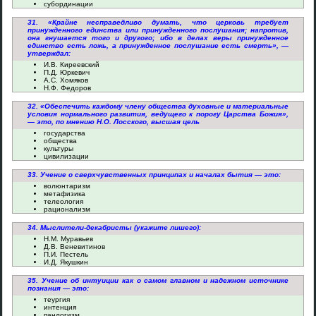
субординации
31. «Крайне несправедливо думать, что церковь требует
принужденного единства или принужденного послушания; напротив,
она гнушается того и другого; ибо в делах веры принужденное
единство есть ложь, а принужденное послушание есть смерть», —
утверждал:
И.В. Киреевский
П.Д. Юркевич
А.С. Хомяков
Н.Ф. Федоров
32. «Обеспечить каждому члену общества духовные и материальные
условия нормального развития, ведущего к порогу Царства Божия»,
— это, по мнению Н.О. Лосского, высшая цель
государства
общества
культуры
цивилизации
33. Учение о сверхчувственных принципах и началах бытия — это:
волюнтаризм
метафизика
телеология
рационализм
34. Мыслители-декабристы (укажите лишего):
Н.М. Муравьев
Д.В. Веневитинов
П.И. Пестель
И.Д. Якушкин
35. Учение об интуиции как о самом главном и надежном источнике
познания — это:
теургия
интенция
панлогизм