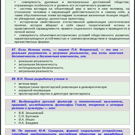
совокупность духовных и материальных достижений общества,
отражающих особенности и уровень его исторического развития
система взглядов на объективный мир и место в нем человека, на
отношение человека к окружающей действительности и самому себе, а
также обусловленные этими взглядами основные жизненные позиции людей,
их убеждения, идеалы, ценностные ориентиры
исторически свойственное отечественной цивилизации синтетическое
понятие, которое вбирает в себя смысл теоретической истины и
нравственной справедливости, правого социального порядка и праведности в
личной жизни
совокупность объективно-исторических условий общественного развития,
характеризующихся устойчивостью и самовоспроизводством в традиционных
преемственных формах
87. Если Истина есть, — пишет П.А. Флоренский, — то она —
реальная разумность и разумная реальность; она есть конечная
бесконечность и бесконечная конечность, или
реальная актуальность
актуальная бесконечность
потенциальная бесконечность
актуальная реальность
88. В.И. Ленин разработал учение о:
вечном мире
перерастании пролетарской революции в демократическую
аграрной кооперации
пролетарской партии и диктатуре пролетариата
89. Выдающийся русский философ и политический мыслитель,
правовед, исследователь философии Гегеля, теоретик и историк
религии и культуры — это:
В.В. Зеньковский
С.Н. Булгаков
И.А. Ильин
Н.А. Бердяев
90. По мнению Ю.Ф. Самарина, формой социального устройства,
способной предотвратить распадение общества на враждебные