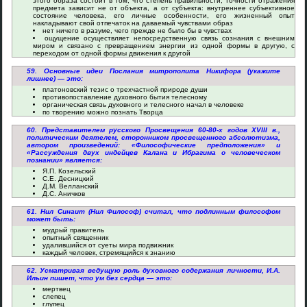
этого образа состоит в том, что степень правильности, точности отражения
предмета зависит не от объекта, а от субъекта: внутреннее субъективное
состояние человека, его личные особенности, его жизненный опыт
накладывают свой отпечаток на даваемый чувствами образ
нет ничего в разуме, чего прежде не было бы в чувствах
ощущение осуществляет непосредственную связь сознания с внешним
миром и связано с превращением энергии из одной формы в другую, с
переходом от одной формы движения к другой
59. Основные идеи Послания митрополита Никифора (укажите
лишнее) — это:
платоновский тезис о трехчастной природе души
противопоставление духовного бытия телесному
органическая связь духовного и телесного начал в человеке
по творению можно познать Творца
60. Представителем русского Просвещения 60-80-х годов XVIII в.,
политическим деятелем, сторонником просвещенного абсолютизма,
автором произведений: «Философические предположения» и
«Рассуждения двух индейцев Калана и Ибрагима о человеческом
познании» является:
Я.П. Козельский
С.Е. Десницкий
Д.М. Велланский
Д.С. Аничков
61. Нил Синаит (Нил Философ) считал, что подлинным философом
может быть:
мудрый правитель
опытный священник
удалившийся от суеты мира подвижник
каждый человек, стремящийся к знанию
62. Усматривая ведущую роль духовного содержания личности, И.А.
Ильин пишет, что ум без сердца — это:
мертвец
слепец
глупец