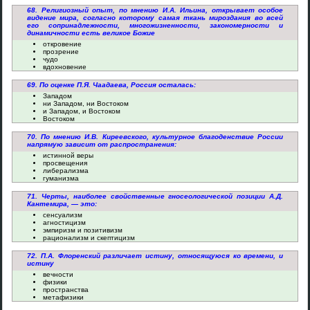
68. Религиозный опыт, по мнению И.А. Ильина, открывает особое
видение мира, согласно которому самая ткань мироздания во всей
его сопринадлежности, многожизненности, закономерности и
динамичности есть великое Божие
откровение
прозрение
чудо
вдохновение
69. По оценке П.Я. Чаадаева, Россия осталась:
Западом
ни Западом, ни Востоком
и Западом, и Востоком
Востоком
70. По мнению И.В. Киреевского, культурное благоденствие России
напрямую зависит от распространения:
истинной веры
просвещения
либерализма
гуманизма
71. Черты, наиболее свойственные гносеологической позиции А.Д.
Кантемира, — это:
сенсуализм
агностицизм
эмпиризм и позитивизм
рационализм и скептицизм
72. П.А. Флоренский различает истину, относящуюся ко времени, и
истину
вечности
физики
пространства
метафизики