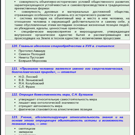
совокупность объективно-исторических условий общественного развития,
характеризующихся устойчивостью и самовоспроизводством в традиционных
преемственных формах
совокупность духовных и материальных достижений общества,
отражающих особенности и уровень его исторического развития
система взглядов на объективный мир и место в нем человека, на
отношение человека к окружающей действительности и самому себе, а
также обусловленные этими взглядами основные жизненные позиции людей,
их убеждения, идеалы, ценностные ориентиры
специфическое мировосприятие и мироощущение, утверждающее
внутреннее органическое единство бытия и рассматривающее все
происходящее на Земле в тесном единстве с космическими процессами
120. Главным идеологом старообрядчества в XVII в. считается:
Протопоп Аввакум
Симеон Полоцкий
Никита Пустосвят
Боярыня Морозова
121. «Признаком человека является именно его сверхчеловеческая,
богочеловеческая природа», — отметил
Н.О. Лосский
В.В. Зеньковский
Я.Н. Колубовский
С.Л. Франк
122. Отрицая божественность мира, С.Н. Булгаков
утверждает относительную самостоятельность мира
лишает мир онтологической значимости
отрицает автономность мира
фактически становится на атеистические позиции
123. Учение, абсолютизирующее относительность знания и на
основе этого отрицающее объективность истины и возможность
познания мира, — это:
скептицизм
эмпиризм