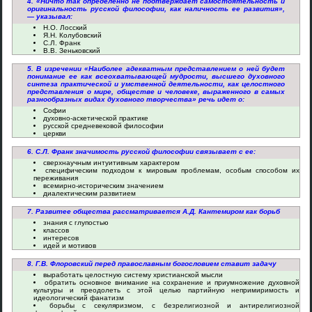
4. «Ничто так определенно не подтверждает самостоятельность и
оригинальность русской философии, как наличность ее развития»,
— указывал:
Н.О. Лосский
Я.Н. Колубовский
С.Л. Франк
В.В. Зеньковский
5. В изречении «Наиболее адекватным представлением о ней будет
понимание ее как всеохватывающей мудрости, высшего духовного
синтеза практической и умственной деятельности, как целостного
представления о мире, обществе и человеке, выраженного в самых
разнообразных видах духовного творчества» речь идет о:
Софии
духовно-аскетической практике
русской средневековой философии
церкви
6. С.Л. Франк значимость русской философии связывает с ее:
сверхнаучным интуитивным характером
специфическим подходом к мировым проблемам, особым способом их
переживания
всемирно-историческим значением
диалектическим развитием
7. Развитее общества рассматривается А.Д. Кантемиром как борьб
знания с глупостью
классов
интересов
идей и мотивов
8. Г.В. Флоровский перед православным богословием ставит задачу
выработать целостную систему христианской мысли
обратить основное внимание на сохранение и приумножение духовной
культуры и преодолеть с этой целью партийную непримиримость и
идеологический фанатизм
борьбы с секуляризмом, с безрелигиозной и антирелигиозной