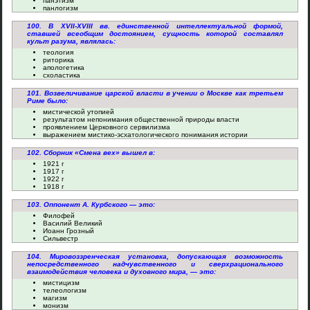
панэтизм
панлогизм
100. В XVII-XVIII вв. единственной интеллектуальной формой,
ставшей всеобщим достоянием, сущность которой составлял
культ разума, являлась:
теология
риторика
апологетика
схоластика
101. Возвеличивание царской власти в учении о Москве как третьем
Риме было:
мистической утопией
результатом непонимания общественной природы власти
проявлением Церковного сервилизма
выражением мистико-эсхатологического понимания истории
102. Сборник «Смена вех» вышел в:
1921 г
1917 г
1922 г
1918 г
103. Оппонент А. Курбского — это:
Филофей
Василий Великий
Иоанн Грозный
Сильвестр
104. Мировоззренческая установка, допускающая возможность
непосредственного надчувственного и сверхрационального
взаимодействия человека и духовного мира, — это:
мистицизм
телеологизм
магизм
монизм