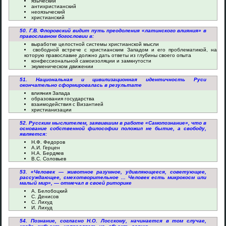
языческий
антихристианский
неоязыческий
христианский
50. Г.В. Флоровский видит путь преодоления «латинского влияния» в
православном богословии в:
выработке целостной системы христианской мысли
свободной встрече с христианским Западом и его проблематикой, на
которую православие должно дать ответы из глубины своего опыта
конфессиональной самоизоляции и замкнутости
экуменическом движении
51. Национальная и цивилизационная идентичность Руси
окончательно сформировалась в результате
влияния Запада
образования государства
взаимодействия с Византией
христианизации
52. Русским мыслителем, заявившим в работе «Самопознание», что в
основание собственной философии положил не бытие, а свободу,
является:
Н.Ф. Федоров
А.И. Герцен
Н.А. Бердяев
В.С. Соловьев
53. «Человек — животное разумное, удивляющееся, советующее,
рассуждающее, смехотворительное ... Человек есть микрокосм или
малый мир», — отмечал в своей риторике
А. Белобоцкий
С. Денисов
С. Лихуд
И. Лихуд
54. Познание, согласно Н.О. Лосскому, начинается в том случае,