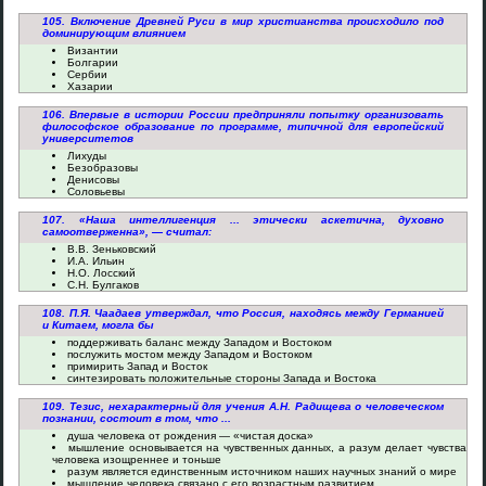
105. Включение Древней Руси в мир христианства происходило под
доминирующим влиянием
Византии
Болгарии
Сербии
Хазарии
106. Впервые в истории России предприняли попытку организовать
философское образование по программе, типичной для европейский
университетов
Лихуды
Безобразовы
Денисовы
Соловьевы
107. «Наша интеллигенция ... этически аскетична, духовно
самоотверженна», — считал:
В.В. Зеньковский
И.А. Ильин
Н.О. Лосский
С.Н. Булгаков
108. П.Я. Чаадаев утверждал, что Россия, находясь между Германией
и Китаем, могла бы
поддерживать баланс между Западом и Востоком
послужить мостом между Западом и Востоком
примирить Запад и Восток
синтезировать положительные стороны Запада и Востока
109. Тезис, нехарактерный для учения А.Н. Радищева о человеческом
познании, состоит в том, что ...
душа человека от рождения — «чистая доска»
мышление основывается на чувственных данных, а разум делает чувства
человека изощреннее и тоньше
разум является единственным источником наших научных знаний о мире
мышление человека связано с его возрастным развитием