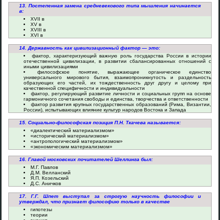
13. Постепенная замена средневекового типа мышления начинается
в:
XVII в
XV в
XVIII в
XVI в
14. Державность как цивилизационный фактор — это:
фактор, характеризующий важную роль государства России в истории
отечественной цивилизации, в развитии сбалансированных отношений с
иными цивилизациями
философское понятие, выражающее органическое единство
универсального мирового бытия, взаимопроникнутость и раздельность
образующих его частей, их тождественность друг другу и целому при
качественной специфичности и индивидуальности
фактор, регулирующий развитие личности и социальных групп на основе
гармоничного сочетания свободы и единства, творчества и ответственности
фактор развития крупных государственных образований (Рима, Византии,
России), испытывающих влияние культур народов Востока и Запада
15. Социально-философская позиция П.Н. Ткачева называется:
«диалектический материализмом»
«исторический материализмом»
«антропологический материализмом»
«экономическим материализмом»
16. Главой московских почитателей Шеллинга был:
М.Г. Павлов
Д.М. Велланский
Я.П. Козельский
Д.С. Аничков
17. Г.Г. Шпет выступал за строгую научность философии и
утверждал, что признает философию только в качестве
гипотезы
теории