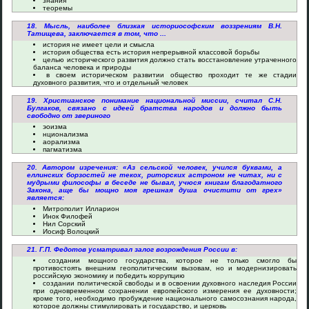
знания
теоремы
18. Мысль, наиболее близкая историософским воззрениям В.Н.
Татищева, заключается в том, что ...
история не имеет цели и смысла
история общества есть история непрерывной классовой борьбы
целью исторического развития должно стать восстановление утраченного
баланса человека и природы
в своем историческом развитии общество проходит те же стадии
духовного развития, что и отдельный человек
19. Христианское понимание национальной миссии, считал С.Н.
Булгаков, связано с идеей братства народов и должно быть
свободно от звериного
эоизма
нционализма
аорализма
пагматизма
20. Автором изречения: «Аз сельской человек, учился буквами, а
еллинских борзостей не текох, риторских астроном не читах, ни с
мудрыми философы в беседе не бывал, учюся книгам благодатного
Закона, аще бы мощно моя грешная душа очистити от грех»
является:
Митрополит Илларион
Инок Филофей
Нил Сорский
Иосиф Волоцкий
21. Г.П. Федотов усматривал залог возрождения России в:
создании мощного государства, которое не только смогло бы
противостоять внешним геополитическим вызовам, но и модернизировать
российскую экономику и победить коррупцию
создании политической свободы и в освоении духовного наследия России
при одновременном сохранении европейского измерения ее духовности;
кроме того, необходимо пробуждение национального самосознания народа,
которое должны стимулировать и государство, и церковь