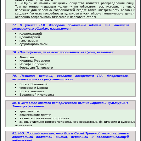
«Одной из важнейших целей общества является распределение пищи.
Тем не менее «пищевые условия» не объясняют всю историю; в число
полезных для человека потребностей входят также «потребности головы и
сердца» (то есть потребности культуры) и «житейские политические дела»,
особенно вопросы политического и правового строя»
77. В учении Н.Ф. Федорова поклонение идолам, т.е. внешним
религиозным обрядам, называется:
идололатрией
идеолатрией
панэтизмом
супраморализмом
78. «Златоустом, паче всех просиявших на Руси», называли:
Филофея
Кирилла Туровского
Иосифа Волоцкого
Феодосия Печерского
79. Познание истины, согласно воззрениям П.А. Флоренского,
возможно лишь как результат связи
Бога и Вселенной
человека и Церкви
Бога и человека
Вселенной и человека
80. В качестве аналога исторического бытия народов и культур В.Н.
Татищев указывал:
христианство
евангельские притчи
жизнь героев античного романа
жизнь отдельно взятого человека, его возрастные, физические и духовные
изменения
81. Н.О. Лосский полагал, что Бог в Своей Троичной жизни является
абсолютной полнотой бытия, первичной и всеохватывающей
внутренней