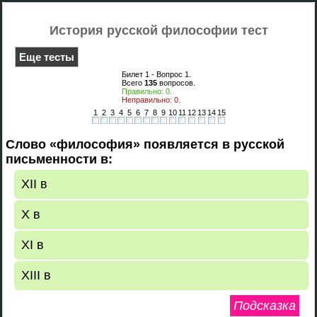
История русской философии тест
Еще тесты
Билет 1 - Вопрос
1
.
Всего
135
вопросов.
Правильно:
0
.
Неправильно:
0
.
1
2
3
4
5
6
7
8
9
10
11
12
13
14
15
Слово «философия» появляется в русской
письменности в:
XII в
X в
XI в
XIII в
Подсказка