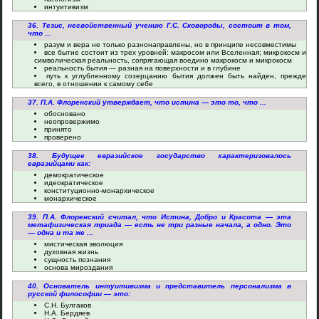
интуитивизм
36. Тезис, несвойственный учению Г.С. Сковороды, состоит в том,
что ...
разум и вера не только разнонаправлены, но в принципе несовместимы
все бытие состоит из трех уровней: макросом или Вселенная; микрокосм и
символическая реальность, сопрягающая воедино макрокосм и микрокосм
реальность бытия — разная на поверхности и в глубине
путь к углубленному созерцанию бытия должен быть найден, прежде
всего, в отношении к самому себе
37. П.А. Флоренский утверждает, что истина — это то, что ...
обосновано
неопровержимо
принято
проверено
38. Будущее евразийское государство характеризовалось
евразийцами как:
демократическое
идеократическое
конституционно-монархическое
монархическое
39. П.А. Флоренский считал, что Истина, Добро и Красота — эта
метафизическая триада — есть не три разные начала, а одно. Это
— одна и та же ...
мистическая эволюция
духовная жизнь
сущность познания
основа мироздания
40. Основатель интуитивизма и представитель персонализма в
русской философии — это:
С.Н. Булгаков
Н.А. Бердяев