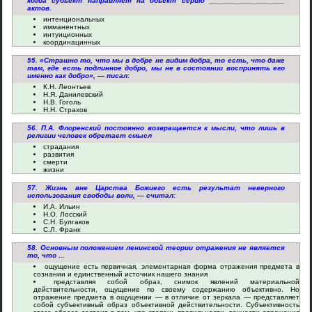
когда субъект направляет на объект серию __________________
актов.
интенциональных
имманентных
интуиционных
координацинных
55. «Страшно то, что мы в добре не видим добра, то есть, что даже
там, где есть подлинное добро, мы не в состоянии воспринять его
именно как добро», — писал:
К.Н. Леонтьев
Н.Я. Данилевский
Н.В. Гоголь
Н.Н. Страхов
56. П.А. Флоренский постоянно возвращается к мысли, что лишь в
религии человек обретает смысл
страдания
развития
смерти
жизни
57. Жизнь вне Царства Божиего есть результат неверного
использования свободы воли, — считал:
И.А. Ильин
Н.О. Лосский
С.Н. Булгаков
С.Л. Франк
58. Основным положением ленинской теории отражения не является
то, что ...
ощущение есть первичная, элементарная форма отражения предмета в
сознании и единственный источник нашего знания
представляя собой образ, снимок явлений материальной
действительности, ощущение по своему содержанию объективно. Но
отражение предмета в ощущении — в отличие от зеркала — представляет
собой субъективный образ объективной действительности. Субъективность