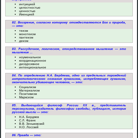
интуицией
целостностью
ценностью
Ииенцией
82. Воззрение, согласно которому отождествляются Бог и природа,
— это:
теизм
монотеизм
пантеизм
деизм
83. Рассудочное, логическое, опосредствованное мышление — это
мышление ...
ноуменальное
координационное
дискурсивное
интенциональное
84. По определению Н.А. Бердяева, одно из предельных порождений
антропологического сознания гуманизма, истребляющее гуманизм,
окончательно убивающее человека, — это:
Социализм
Материализм
Позитивизм
Марксизм
85. Выдающийся философ России XX в., представитель
персонализма, создатель философии свободы, публицист, историк
русской мысли — это:
Н.А. Бердяев
С.Л. Франк
В.В. Зеньковский
Н.О. Лосский
86. Правда — это: