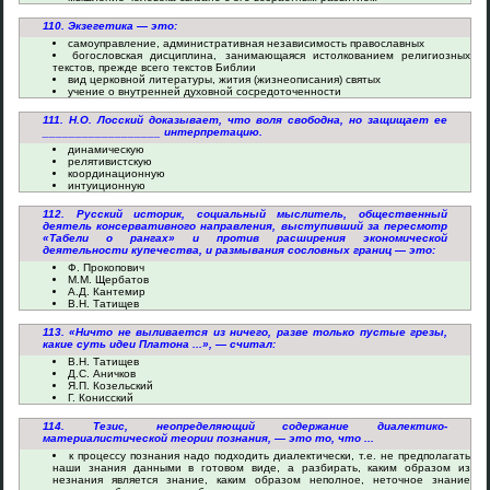
110. Экзегетика — это:
самоуправление, административная независимость православных
богословская дисциплина, занимающаяся истолкованием религиозных
текстов, прежде всего текстов Библии
вид церковной литературы, жития (жизнеописания) святых
учение о внутренней духовной сосредоточенности
111. Н.О. Лосский доказывает, что воля свободна, но защищает ее
__________________ интерпретацию.
динамическую
релятивистскую
координационную
интуиционную
112. Русский историк, социальный мыслитель, общественный
деятель консервативного направления, выступивший за пересмотр
«Табели о рангах» и против расширения экономической
деятельности купечества, и размывания сословных границ — это:
Ф. Прокопович
М.М. Щербатов
А.Д. Кантемир
В.Н. Татищев
113. «Ничто не выливается из ничего, разве только пустые грезы,
какие суть идеи Платона ...», — считал:
В.Н. Татищев
Д.С. Аничков
Я.П. Козельский
Г. Конисский
114. Тезис, неопределяющий содержание диалектико-
материалистической теории познания, — это то, что ...
к процессу познания надо подходить диалектически, т.е. не предполагать
наши знания данными в готовом виде, а разбирать, каким образом из
незнания является знание, каким образом неполное, неточное знание