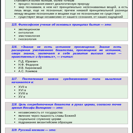
становится более полным, более точным
процесс познания имеет диалогическую природу
мир познаваем, в нем нет принципиально непознаваемых вещей, а есть
лишь вещи, еще не познанные; причем никакой принципиальной разницы
между вещами познанными и вещами еще не познанными не существует
существуют вещи независимо от нашего сознания, от наших ощущений
115. Философское учение об основных принципах бытия — это:
эволюционизм
онтология
эпистемология
гносеология
116. «Знание не есть истинное просвещение. Знание есть
расширение умственного богатства, просвещение же истинное,
сверх знания, заключает в себе развитие высших начал —
нравственных и духовных», — считал:
П.Д. Юркевич
Н.Ф. Федоров
И.В. Киреевский
А.С. Хомяков
117. Постепенная замена средневекового типа мышления
начинается в:
XVII в
XVI в
XVIII в
XV в
118. Цель сосредоточения богатств в руках церкви, согласно точке
зрения Иосифа Волоцкого — это:
независимость от государства
явление через пышность славы Божией
социальное служение церкви
подражание византийским образцам
119. Русский космизм — это: