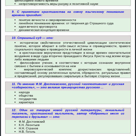
философией нового времени
непротиворечивость веры разуму и позитивной науке
9. С принятием христианства на смену языческому пониманию
времени приходит:
понятие вечности и сверхвременности
линейное понимание времени: от творения до Страшного суда
идея вечного круговорота
динамическая концепция времени
10. Страшный суд — это:
исторически свойственное отечественной цивилизации синтетическое
понятие, которое вбирает в себя смысл истины и справедливости, правого
социального порядка и праведности в личной жизни
в христианском вероучении предстоящее в конце времен окончательное
воздаяние в виде суда вторично пришедшего Иисуса Христа над всеми когда-
либо жившими людьми
философское учение, в соответствии с которым сознание внутренне
связано с бытием и основывается на нем
мировоззренческий комплекс дохристианских представлений,
составляющий основу религиозных культов, обрядности, ритуальных правил
и предписаний, регулировавших сакральную и бытовую сторону жизни
11. По мнению Ф.М. Достоевского, русский «коллективизм» и русская
«соборность», — это великие преимущества русского ...
народа
общества
государства
характера
12. Один из творцов новой русской литературы, гениальный
писатель, христианский мыслитель, автор «Избранных мест из
переписки с друзьями» — это:
Ф.М. Достоевский
К.Н. Леонтьев
Н.Н. Страхов
Н.В. Гоголь