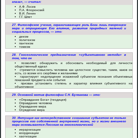
глаза», — считал:
А.Ф. Лосев
П.А. Флоренский
В.И. Ленин
Г.Г. Шпет
27. Философское учение, ограничивающее роль Бога лишь творением
мира и отрицающее Его влияние, развитие природных явлений и
социальных процессов, — это:
деизм
политеизм
пантеизм
томизм
28. Гносеологическое предназначение «субъективного метода» в
том, что он
позволяет обнаружить и обосновать необходимый для личности
общественный идеал
стремится осмыслить человека как целостное существо, таким, каков он
есть, со всеми его скорбями и желаниями
гарантирует недопущение искажений субъектом познания объективных
показаний предмета или события
призван установить степень и характер влияния субъективного на
объективное
29. Основной мотив философии С.Н. Булгакова — это:
«Оправдание Бога» (теодицея)
Оправдание человека
Оправдание мира
Осуждение мира
30. Интуиция как непосредственное сознавание субъектом не только
процессов его собственной внутренней жизни, но и жизни внешнего
мира основывается Лосским на гносеологической
иерархизации
координации
хаотизации