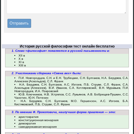
История русской философии тест онлайн бесплатно
1. Слово «философия» появляется в русской письменности в:
XII в
X в
XI в
XIII в
2. Участниками сборника «Смена вех» были:
П.И. Новгородцев, С.Н. и Е.Н. Трубецкие, С.Н. Булгаков, Н.А. Бердяев, С.А.
Алексеев (Аскольдов), С.Л. Франк
Н.А. Бердяев, С.Н. Булгаков, А.С. Изгоев, П.Б. Струве, С.Л. Франк, С.А.
Аскольдов (Алексеев), В.И. Иванов, С.А. Котляревский, В.Н. Муравьев, П.И.
Новгородцев, И.А. Покровский
Ю.В. Ключников, Н.В. Устрялов, С.С. Лукьянов, А.В. Бобрищев-Пушкин, С.С.
Чахотин, Ю.Н. Потехин
Н.А. Бердяев, С.Н. Булгаков, М.О. Гершензон, А.С. Изгоев, Б.А.
Кистяковский, П.Б. Струве, С.Л. Франк
3. По мнению Ф. Прокоповича, наилучшая форма правления — это:
аристократия
конституционная монархия
демократия
самодержавная монархия