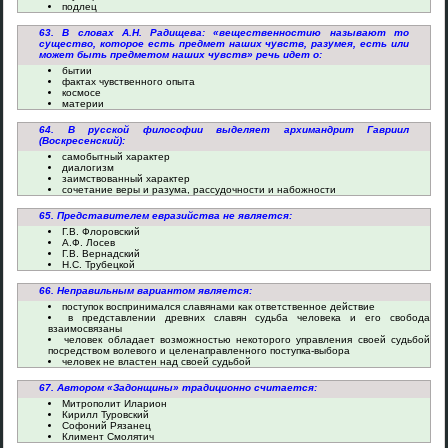
подлец
63. В словах А.Н. Радищева: «вещественностию называют то
существо, которое есть предмет наших чувств, разумея, есть или
может быть предметом наших чувств» речь идет о:
бытии
фактах чувственного опыта
космосе
материи
64. В русской философии выделяет архимандрит Гавриил
(Воскресенский):
самобытный характер
диалогизм
заимствованный характер
сочетание веры и разума, рассудочности и набожности
65. Представителем евразийства не является:
Г.В. Флоровский
А.Ф. Лосев
Г.В. Вернадский
Н.С. Трубецкой
66. Неправильным вариантом является:
поступок воспринимался славянами как ответственное действие
в представлении древних славян судьба человека и его свобода
взаимосвязаны
человек обладает возможностью некоторого управления своей судьбой
посредством волевого и целенаправленного поступка-выбора
человек не властен над своей судьбой
67. Автором «Задонщины» традиционно считается:
Митрополит Иларион
Кирилл Туровский
Софоний Рязанец
Климент Смолятич