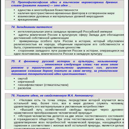
73. Протофилософские идеи в языческом мировоззрении древних
славян (укажите лишнее) — это идея ...
единства и многообразия божественности
наличия пространственно-временных факторов в сотворенном мире
взаимосвязи духовных и материальных уровней мироздания
креационизма
74. Западниками являются:
интеллектуальная элита западных провинций Российской империи
адепты вовлечения России в культурную сферу Запада для обогащения
достижений собственной цивилизации
приверженцы особого пути России в истории, который обусловлен
религиозностью ее народа, общинным характером его собственности и
быта, стремлением к нравственным ценностям
сторонники западного пути развития России в истории, опирающиеся на
идеи позитивизма, вовлеченности России в западную культуру
75. К феномену русской истории и культуры, называемому
__________________, относятся следующие слова: «во всем этом
роковом и трагическом распылении церковных сил, русское
церковное сознание дорого платило за свою мечту, за утопическое
понимание теократической идеи христианства».
смутой
опричниной
«иосифлянством» (стяжательством)
расколом
76. Укажите идею, не свойственную М.А. Антоновичу:
«Человек есть та точка опоры, посредством которой изучается весь
остальной мир, более того, все в мире должно служить человеку,
удовлетворять его материальным и умственным потребностям»
«Высший путь хозяйственной свободы проходит через духовно-
нравственное преобразование человеческой природы»
«История человечества делится на две эпохи: «естественного состояния»
и «гражданского общества». При этом «естественная» жизнь, состоящая в
удовлетворении всех потребностей человеческой природы, находящейся в
гармонии и соответствии с жизнью всей остальной природы, является целью
существования человека»