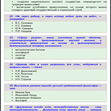
создании национального русского государства, опирающегося на
традиции православия
воспитании устойчивого правосознания, на основе которого можно
созидать здоровый государственный и социальный строй
22. «Не через родину, а через истину ведет путь на небо», —
утверждал:
В.С. Соловьев
А.С. Хомяков
Ю.Ф. Самарин
П.Я. Чаадаев
23. «Сфера разума», новое состояние земной оболочки,
характеризующееся пронизанностью научной мыслью и
сознательно организуемой на основе ее целенаправленной
деятельностью человека, называется:
металогическим бытием
ноосферой
логосом
софией
24. «Церковь одна в силах разрешить все узлы, недоумения и
вопросы наши», — писал:
Н.Я. Данилевский
К.Н. Леонтьев
Н.В. Гоголь
Н.Н. Страхов
25. Мыслитель раннего периода русской средневековой философии —
это:
Максим Грек
Иоанникий Лихуд
митрополит Иларион
Филофей
26. «Диалектика всегда есть непосредственное знание ... сама
непосредственность ... Диалектика есть просто глаза ... хорошие