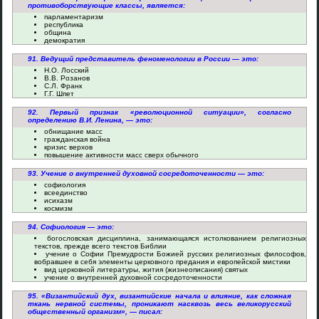
противоборствующие классы, является:
парламентаризм
республика
община
демократия
91. Ведущий представитель феноменологии в России — это:
Н.О. Лосский
В.В. Розанов
С.Л. Франк
Г.Г. Шпет
92. Первый признак «революционной ситуации», согласно
определению В.И. Ленина, — это:
обнищание масс
гражданская война
кризис верхов
повышение активности масс сверх обычного
93. Учение о внутренней духовной сосредоточенности — это:
софиология
всеединство
исихазм
космизм
94. Софиология — это:
богословская дисциплина, занимающаяся истолкованием религиозных
текстов, прежде всего текстов Библии
учение о Софии Премудрости Божией русских религиозных философов,
вобравшее в себя элементы церковного предания и европейской мистики
вид церковной литературы, жития (жизнеописания) святых
учение о внутренней духовной сосредоточенности
95. «Византийский дух, византийские начала и влияние, как сложная
ткань нервной системы, проникают насквозь весь великорусский
общественный организм», — писал: