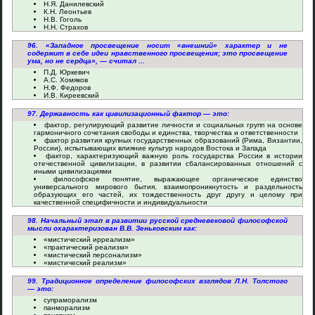
Н.Я. Данилевский
К.Н. Леонтьев
Н.В. Гоголь
Н.Н. Страхов
96. «Западное просвещение носит «внешний» характер и не
содержит в себе идеи нравственного просвещения; это просвещение
ума, но не сердца», — считал ...
П.Д. Юркевич
А.С. Хомяков
Н.Ф. Федоров
И.В. Киреевский
97. Державность как цивилизационный фактор — это:
фактор, регулирующий развитие личности и социальных групп на основе
гармоничного сочетания свободы и единства, творчества и ответственности
фактор развития крупных государственных образований (Рима, Византии,
России), испытывающих влияние культур народов Востока и Запада
фактор, характеризующий важную роль государства России в истории
отечественной цивилизации, в развитии сбалансированных отношений с
иными цивилизациями
философское понятие, выражающее органическое единство
универсального мирового бытия, взаимопроникнутость и раздельность
образующих его частей, их тождественность друг другу и целому при
качественной специфичности и индивидуальности
98. Начальный этап в развитии русской средневековой философской
мысли охарактеризован В.В. Зеньковским как:
«мистический ирреализм»
«практический реализм»
«мистический персонализм»
«мистический реализм»
99. Традиционное определение философских взглядов Л.Н. Толстого
— это:
супраморализм
панморализм