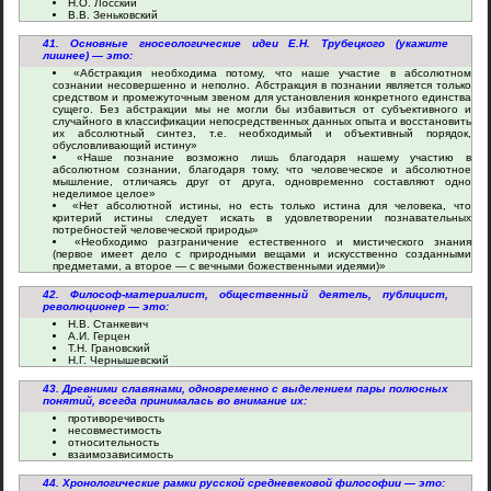
Н.О. Лосский
В.В. Зеньковский
41. Основные гносеологические идеи Е.Н. Трубецкого (укажите
лишнее) — это:
«Абстракция необходима потому, что наше участие в абсолютном
сознании несовершенно и неполно. Абстракция в познании является только
средством и промежуточным звеном для установления конкретного единства
сущего. Без абстракции мы не могли бы избавиться от субъективного и
случайного в классификации непосредственных данных опыта и восстановить
их абсолютный синтез, т.е. необходимый и объективный порядок,
обусловливающий истину»
«Наше познание возможно лишь благодаря нашему участию в
абсолютном сознании, благодаря тому, что человеческое и абсолютное
мышление, отличаясь друг от друга, одновременно составляют одно
неделимое целое»
«Нет абсолютной истины, но есть только истина для человека, что
критерий истины следует искать в удовлетворении познавательных
потребностей человеческой природы»
«Необходимо разграничение естественного и мистического знания
(первое имеет дело с природными вещами и искусственно созданными
предметами, а второе — с вечными божественными идеями)»
42. Философ-материалист, общественный деятель, публицист,
революционер — это:
Н.В. Станкевич
А.И. Герцен
Т.Н. Грановский
Н.Г. Чернышевский
43. Древними славянами, одновременно с выделением пары полюсных
понятий, всегда принималась во внимание их:
противоречивость
несовместимость
относительность
взаимозависимость
44. Хронологические рамки русской средневековой философии — это: