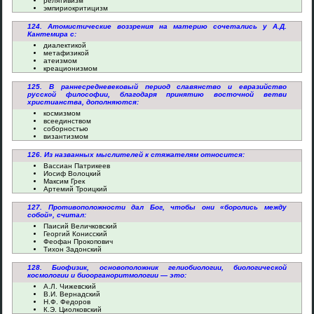
релятивизм
эмпириокритицизм
124. Атомистические воззрения на материю сочетались у А.Д.
Кантемира с:
диалектикой
метафизикой
атеизмом
креационизмом
125. В раннесредневековый период славянство и евразийство
русской философии, благодаря принятию восточной ветви
христианства, дополняются:
космизмом
всеединством
соборностью
византизмом
126. Из названных мыслителей к стяжателям относится:
Вассиан Патрикеев
Иосиф Волоцкий
Максим Грек
Артемий Троицкий
127. Противоположности дал Бог, чтобы они «боролись между
собой», считал:
Паисий Величковский
Георгий Конисский
Феофан Прокопович
Тихон Задонский
128. Биофизик, основоположник гелиобиологии, биологической
космологии и биоорганоритмологии — это:
А.Л. Чижевский
В.И. Вернадский
Н.Ф. Федоров
К.Э. Циолковский