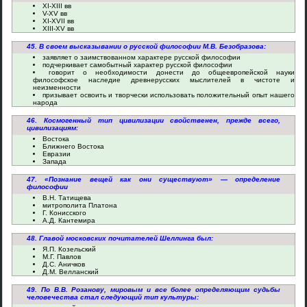
XI-XIII вв
V-XV вв
XI-XVII вв
XIII-XV вв
45. В своем высказывании о русской философии М.В. Безобразова:
заявляет о заимствованном характере русской философии
подчеркивает самобытный характер русской философии
говорит о необходимости донести до общеевропейской науки
философское наследие древнерусских мыслителей в чистоте и
неизменности
призывает освоить и творчески использовать положительный опыт нашего
народа
46. Космогенный тип цивилизации свойственен, прежде всего,
цивилизациям:
Востока
Ближнего Востока
Евразии
Запада
47. «Познание вещей как они существуют» — определение
философии
В.Н. Татищева
митрополита Платона
Г. Конисского
А.Д. Кантемира
48. Главой московских почитателей Шеллинга был:
Я.П. Козельский
М.Г. Павлов
Д.С. Аничков
Д.М. Велланский
49. По В.В. Розанову, мировым и все более определяющим судьбы
человечества стал следующий тип культуры: